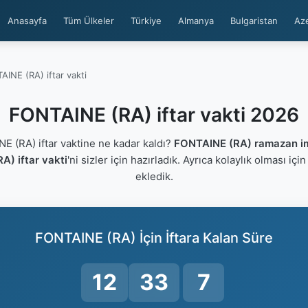
Anasayfa
Tüm Ülkeler
Türkiye
Almanya
Bulgaristan
Az
INE (RA) iftar vakti
FONTAINE (RA) iftar vakti 2026
 (RA) iftar vaktine ne kadar kaldı?
FONTAINE (RA) ramazan i
) iftar vakti
'ni sizler için hazırladık. Ayrıca kolaylık olması içi
ekledik.
FONTAINE (RA) İçin İftara Kalan Süre
12
33
6