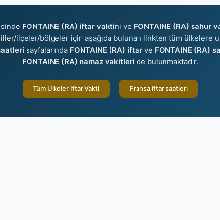
isinde
FONTAINE (RA) iftar vakti
ni ve
FONTAINE (RA) sahur va
 iller/ilçeler/bölgeler için aşağıda bulunan linkten tüm ülkelere ul
aatleri
sayfalarında
FONTAINE (RA) iftar
ve
FONTAINE (RA) sa
FONTAINE (RA) namaz vakitleri
de bulunmaktadır.
Tüm Ülkeler İftar Vakti
Fransa iftar saatleri