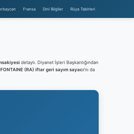
erbaycan
Fransa
Dini Bilgiler
Rüya Tabirleri
msakiyesi
detaylı. Diyanet İşleri Başkanlığından
n
FONTAINE (RA) iftar geri sayım sayacı
'nı da