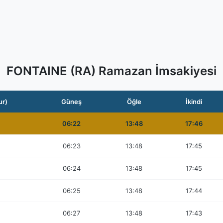
FONTAINE (RA) Ramazan İmsakiyesi
ur)
Güneş
Öğle
İkindi
06:22
13:48
17:46
06:23
13:48
17:45
06:24
13:48
17:45
06:25
13:48
17:44
06:27
13:48
17:43