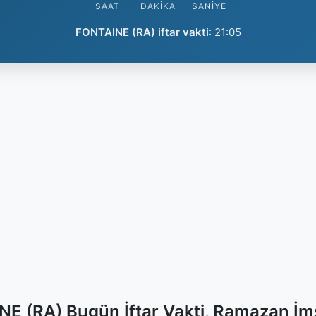
SAAT
DAKIKA
SANIYE
FONTAINE (RA) iftar vakti
:
21:05
E (RA) Bugün İftar Vakti, Ramazan İm