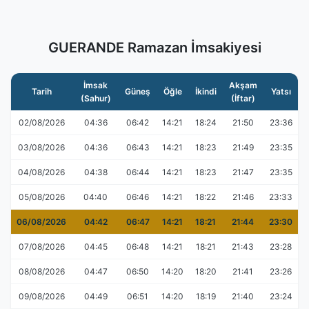
GUERANDE Ramazan İmsakiyesi
İmsak
Akşam
Tarih
Güneş
Öğle
İkindi
Yatsı
(Sahur)
(İftar)
02/08/2026
04:36
06:42
14:21
18:24
21:50
23:36
03/08/2026
04:36
06:43
14:21
18:23
21:49
23:35
04/08/2026
04:38
06:44
14:21
18:23
21:47
23:35
05/08/2026
04:40
06:46
14:21
18:22
21:46
23:33
06/08/2026
04:42
06:47
14:21
18:21
21:44
23:30
07/08/2026
04:45
06:48
14:21
18:21
21:43
23:28
08/08/2026
04:47
06:50
14:20
18:20
21:41
23:26
09/08/2026
04:49
06:51
14:20
18:19
21:40
23:24