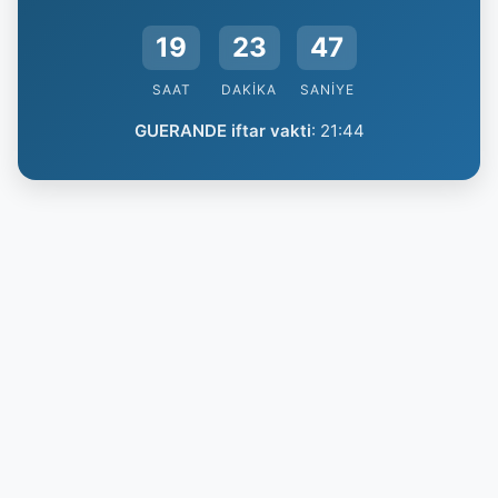
19
23
46
SAAT
DAKIKA
SANIYE
GUERANDE iftar vakti
:
21:44