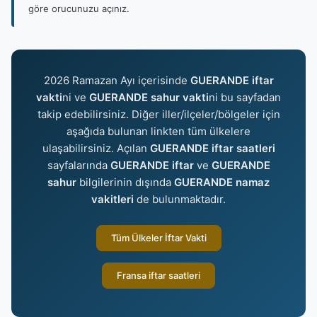
göre orucunuzu açınız.
2026 Ramazan Ayı içerisinde
GUERANDE iftar
vakti
ni ve
GUERANDE sahur vakti
ni bu sayfadan
takip edebilirsiniz. Diğer iller/ilçeler/bölgeler için
aşağıda bulunan linkten tüm ülkelere
ulaşabilirsiniz. Açılan
GUERANDE iftar saatleri
sayfalarında
GUERANDE iftar
ve
GUERANDE
sahur
bilgilerinin dışında
GUERANDE namaz
vakitleri
de bulunmaktadır.
Tüm Ülkeler İftar Vakti
Fransa iftar saatleri