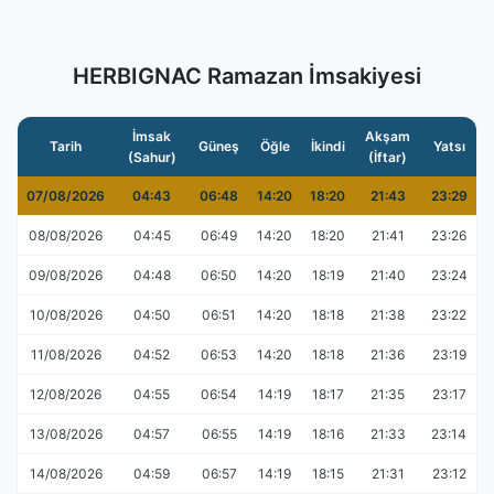
HERBIGNAC Ramazan İmsakiyesi
İmsak
Akşam
Tarih
Güneş
Öğle
İkindi
Yatsı
(Sahur)
(İftar)
07/08/2026
04:43
06:48
14:20
18:20
21:43
23:29
08/08/2026
04:45
06:49
14:20
18:20
21:41
23:26
09/08/2026
04:48
06:50
14:20
18:19
21:40
23:24
10/08/2026
04:50
06:51
14:20
18:18
21:38
23:22
11/08/2026
04:52
06:53
14:20
18:18
21:36
23:19
12/08/2026
04:55
06:54
14:19
18:17
21:35
23:17
13/08/2026
04:57
06:55
14:19
18:16
21:33
23:14
14/08/2026
04:59
06:57
14:19
18:15
21:31
23:12