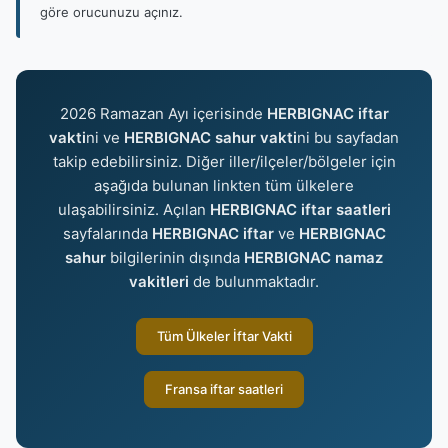
göre orucunuzu açınız.
2026 Ramazan Ayı içerisinde
HERBIGNAC iftar
vakti
ni ve
HERBIGNAC sahur vakti
ni bu sayfadan
takip edebilirsiniz. Diğer iller/ilçeler/bölgeler için
aşağıda bulunan linkten tüm ülkelere
ulaşabilirsiniz. Açılan
HERBIGNAC iftar saatleri
sayfalarında
HERBIGNAC iftar
ve
HERBIGNAC
sahur
bilgilerinin dışında
HERBIGNAC namaz
vakitleri
de bulunmaktadır.
Tüm Ülkeler İftar Vakti
Fransa iftar saatleri