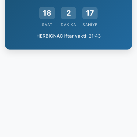
18
2
16
SAAT
DAKIKA
SANIYE
HERBIGNAC iftar vakti
:
21:43