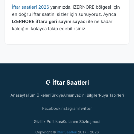
İftar saatleri 2026
yanınızda. IZERNORE bölgesi için
en doğru iftar saatini sizler için sunuyoruz. Ayrıca
IZERNORE iftara geri sayım sayacı
ile ne kadar
kaldığını kolayca takip edebilirsiniz.
☪ İftar Saatleri
Anasayfa
Tüm Ülkeler
Türkiye
Almanya
Dini Bilgiler
Rüya Tabirleri
Facebook
Instagram
Twitter
Gizlilik Politikası
Kullanım Sözleşmesi
Copyright ©
İftar Saatleri
2017 – 2026