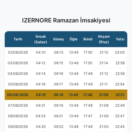
IZERNORE Ramazan İmsakiyesi
İmsak
Akşam
Tarih
Güneş
Öğle
İkindi
Yatsı
(Sahur)
(İftar)
02/08/2026
04:10
06:13
13:49
17:50
21:15
23:00
03/08/2026
04:12
06:15
13:49
17:50
21:14
22:58
04/08/2026
04:14
06:16
13:49
17:49
21:12
22:56
05/08/2026
04:16
06:17
13:49
17:49
21:11
22:54
06/08/2026
04:19
06:18
13:49
17:48
21:09
22:51
07/08/2026
04:21
06:19
13:49
17:48
21:08
22:49
08/08/2026
04:23
06:21
13:49
17:47
21:06
22:47
09/08/2026
04:25
06:22
13:48
17:46
21:05
22:45