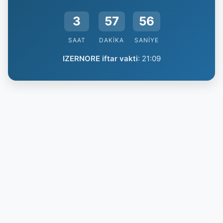
3
57
56
SAAT
DAKIKA
SANIYE
IZERNORE iftar vakti
:
21:09