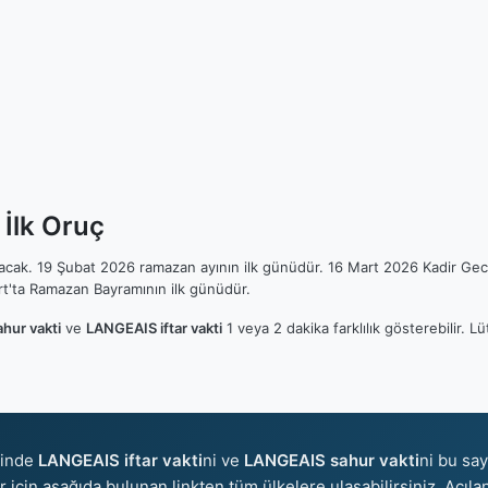
İlk Oruç
ılacak. 19 Şubat 2026 ramazan ayının ilk günüdür. 16 Mart 2026 Kadir Gec
t'ta Ramazan Bayramının ilk günüdür.
hur vakti
ve
LANGEAIS iftar vakti
1 veya 2 dakika farklılık gösterebilir.
sinde
LANGEAIS iftar vakti
ni ve
LANGEAIS sahur vakti
ni bu say
er için aşağıda bulunan linkten tüm ülkelere ulaşabilirsiniz. Açıla