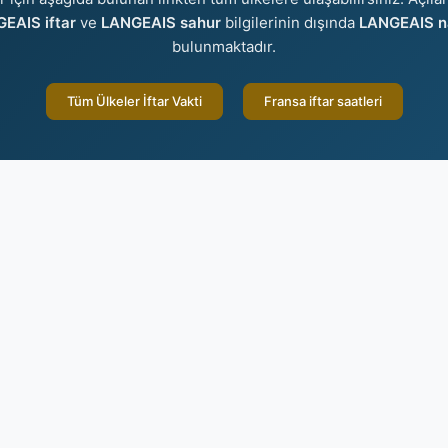
EAIS iftar
ve
LANGEAIS sahur
bilgilerinin dışında
LANGEAIS na
bulunmaktadır.
Tüm Ülkeler İftar Vakti
Fransa iftar saatleri