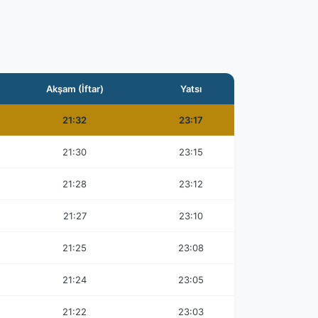
Akşam (İftar)
Yatsı
21:32
23:17
21:30
23:15
21:28
23:12
21:27
23:10
21:25
23:08
21:24
23:05
21:22
23:03