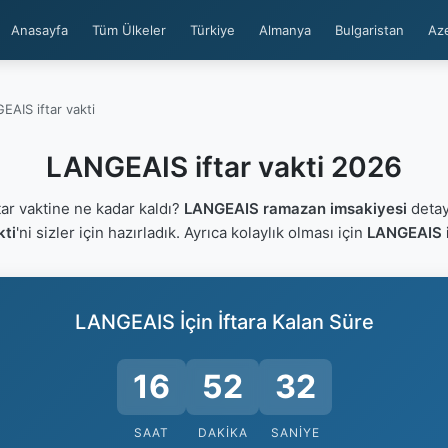
Anasayfa
Tüm Ülkeler
Türkiye
Almanya
Bulgaristan
Az
AIS iftar vakti
LANGEAIS iftar vakti 2026
r vaktine ne kadar kaldı?
LANGEAIS ramazan imsakiyesi
detayl
kti
'ni sizler için hazırladık. Ayrıca kolaylık olması için
LANGEAIS i
LANGEAIS İçin İftara Kalan Süre
16
52
32
SAAT
DAKIKA
SANIYE