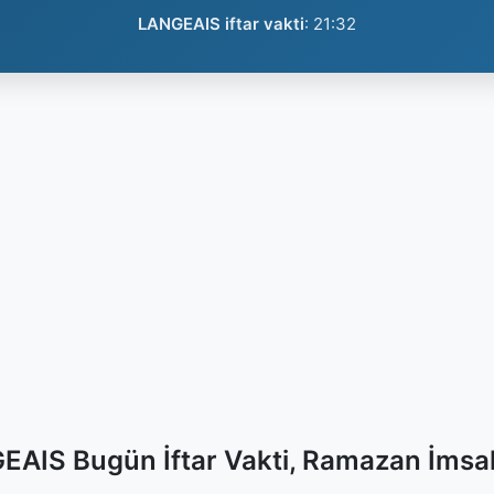
LANGEAIS iftar vakti
:
21:32
AIS Bugün İftar Vakti, Ramazan İmsa