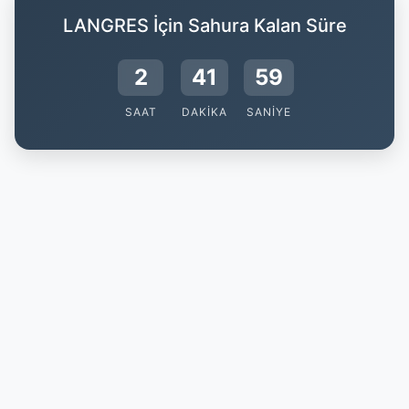
LANGRES İçin Sahura Kalan Süre
2
41
58
SAAT
DAKIKA
SANIYE