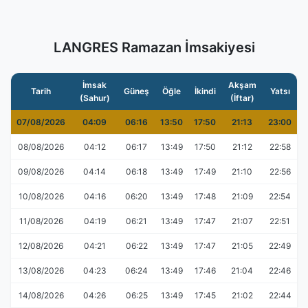
LANGRES Ramazan İmsakiyesi
İmsak
Akşam
Tarih
Güneş
Öğle
İkindi
Yatsı
(Sahur)
(İftar)
07/08/2026
04:09
06:16
13:50
17:50
21:13
23:00
08/08/2026
04:12
06:17
13:49
17:50
21:12
22:58
09/08/2026
04:14
06:18
13:49
17:49
21:10
22:56
10/08/2026
04:16
06:20
13:49
17:48
21:09
22:54
11/08/2026
04:19
06:21
13:49
17:47
21:07
22:51
12/08/2026
04:21
06:22
13:49
17:47
21:05
22:49
13/08/2026
04:23
06:24
13:49
17:46
21:04
22:46
14/08/2026
04:26
06:25
13:49
17:45
21:02
22:44