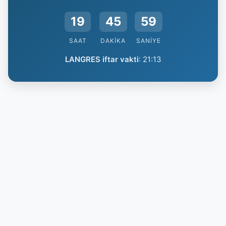
19
45
58
SAAT
DAKIKA
SANIYE
LANGRES iftar vakti
:
21:13