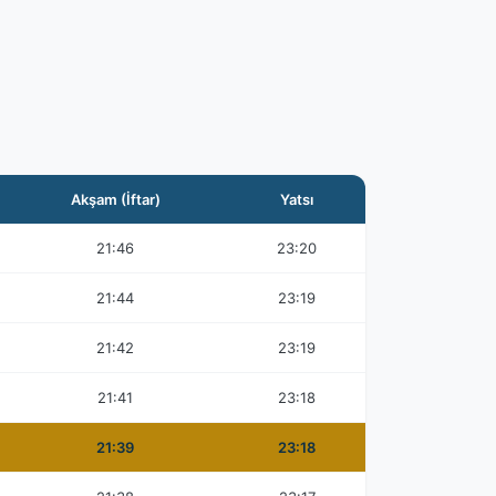
Akşam (İftar)
Yatsı
21:46
23:20
21:44
23:19
21:42
23:19
21:41
23:18
21:39
23:18