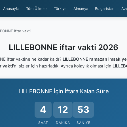
Anasayfa
Tüm Ülkeler
Türkiye
Almanya
Bulgaristan
Az
BONNE iftar vakti
LILLEBONNE iftar vakti 2026
 iftar vaktine ne kadar kaldı?
LILLEBONNE ramazan imsakiye
r vakti
'ni sizler için hazırladık. Ayrıca kolaylık olması için
LILLEB
LILLEBONNE İçin İftara Kalan Süre
4
12
52
SAAT
DAKIKA
SANIYE