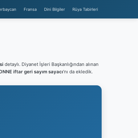
erbaycan
Fransa
Dini Bilgiler
Rüya Tabirleri
si
detaylı. Diyanet İşleri Başkanlığından alınan
ONNE iftar geri sayım sayacı
'nı da ekledik.