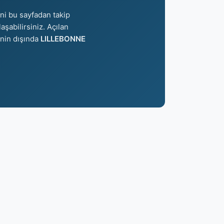
ni bu sayfadan takip
aşabilirsiniz. Açılan
inin dışında
LILLEBONNE