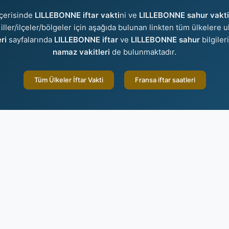
çerisinde
LILLEBONNE iftar vakti
ni ve
LILLEBONNE sahur vakti
 iller/ilçeler/bölgeler için aşağıda bulunan linkten tüm ülkelere ul
ri
sayfalarında
LILLEBONNE iftar
ve
LILLEBONNE sahur
bilgiler
namaz vakitleri
de bulunmaktadır.
Tüm Ülkeler İftar Vakti
Fransa iftar saatleri