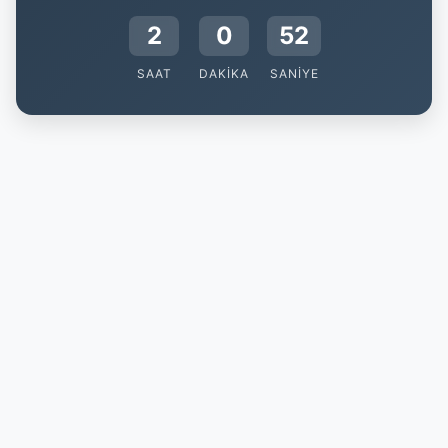
2
0
51
SAAT
DAKIKA
SANIYE