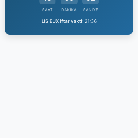
SAAT
DAKIKA
SANIYE
LISIEUX iftar vakti
:
21:36