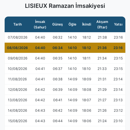
LISIEUX Ramazan İmsakiyesi
İmsak
Akşam
Tarih
Güneş
Öğle
İkindi
Yatsı
(Sahur)
(İftar)
07/08/2026
04:40
06:32
14:10
18:12
21:38
23:16
08/08/2026
04:40
06:34
14:10
18:12
21:36
23:16
09/08/2026
04:40
06:35
14:10
18:11
21:34
23:15
10/08/2026
04:41
06:37
14:10
18:10
21:33
23:15
11/08/2026
04:41
06:38
14:09
18:09
21:31
23:14
12/08/2026
04:42
06:39
14:09
18:08
21:29
23:14
13/08/2026
04:42
06:41
14:09
18:07
21:27
23:13
14/08/2026
04:43
06:42
14:09
18:06
21:26
23:12
15/08/2026
04:43
06:44
14:09
18:06
21:24
23:10