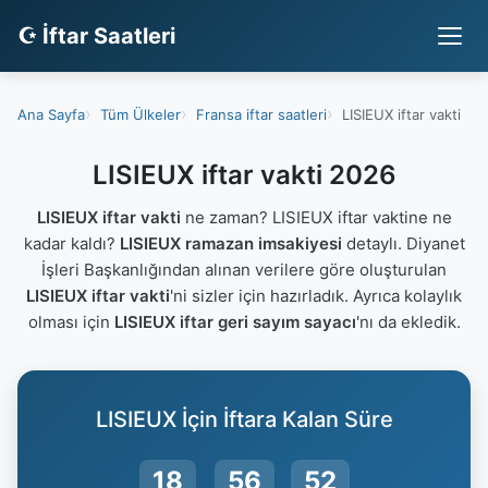
☪ İftar Saatleri
Ana Sayfa
Tüm Ülkeler
Fransa iftar saatleri
LISIEUX iftar vakti
LISIEUX iftar vakti 2026
LISIEUX iftar vakti
ne zaman? LISIEUX iftar vaktine ne
kadar kaldı?
LISIEUX ramazan imsakiyesi
detaylı. Diyanet
İşleri Başkanlığından alınan verilere göre oluşturulan
LISIEUX iftar vakti
'ni sizler için hazırladık. Ayrıca kolaylık
olması için
LISIEUX iftar geri sayım sayacı
'nı da ekledik.
LISIEUX İçin İftara Kalan Süre
18
56
51