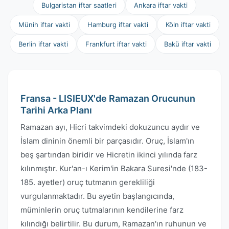
Bulgaristan iftar saatleri
Ankara iftar vakti
Münih iftar vakti
Hamburg iftar vakti
Köln iftar vakti
Berlin iftar vakti
Frankfurt iftar vakti
Bakü iftar vakti
Fransa - LISIEUX'de Ramazan Orucunun
Tarihi Arka Planı
Ramazan ayı, Hicri takvimdeki dokuzuncu aydır ve
İslam dininin önemli bir parçasıdır. Oruç, İslam'ın
beş şartından biridir ve Hicretin ikinci yılında farz
kılınmıştır. Kur'an-ı Kerim'in Bakara Suresi'nde (183-
185. ayetler) oruç tutmanın gerekliliği
vurgulanmaktadır. Bu ayetin başlangıcında,
müminlerin oruç tutmalarının kendilerine farz
kılındığı belirtilir. Bu durum, Ramazan'ın ruhunun ve