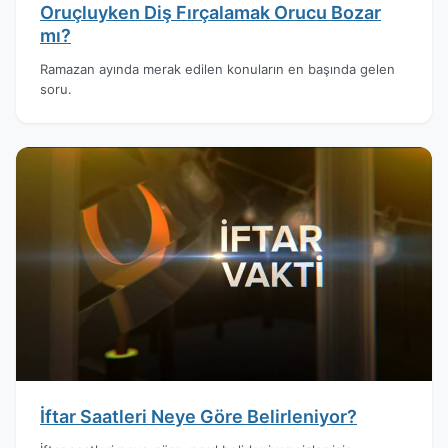
Oruçluyken Diş Fırçalamak Orucu Bozar
mı?
Ramazan ayında merak edilen konuların en başında gelen
soru.
İftar Saatleri Neye Göre Belirleniyor?