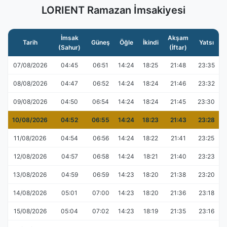
LORIENT Ramazan İmsakiyesi
İmsak
Akşam
Tarih
Güneş
Öğle
İkindi
Yatsı
(Sahur)
(İftar)
07/08/2026
04:45
06:51
14:24
18:25
21:48
23:35
08/08/2026
04:47
06:52
14:24
18:24
21:46
23:32
09/08/2026
04:50
06:54
14:24
18:24
21:45
23:30
10/08/2026
04:52
06:55
14:24
18:23
21:43
23:28
11/08/2026
04:54
06:56
14:24
18:22
21:41
23:25
12/08/2026
04:57
06:58
14:24
18:21
21:40
23:23
13/08/2026
04:59
06:59
14:23
18:20
21:38
23:20
14/08/2026
05:01
07:00
14:23
18:20
21:36
23:18
15/08/2026
05:04
07:02
14:23
18:19
21:35
23:16