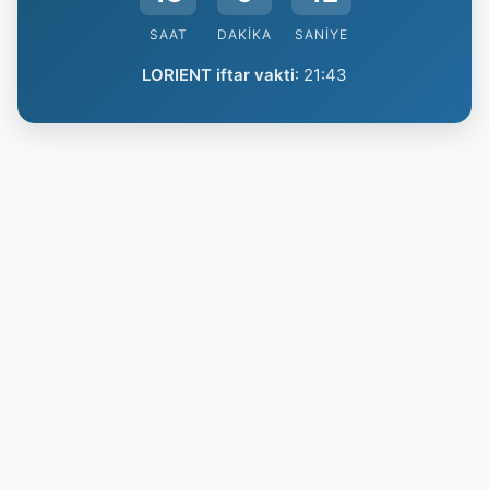
SAAT
DAKIKA
SANIYE
LORIENT iftar vakti
:
21:43