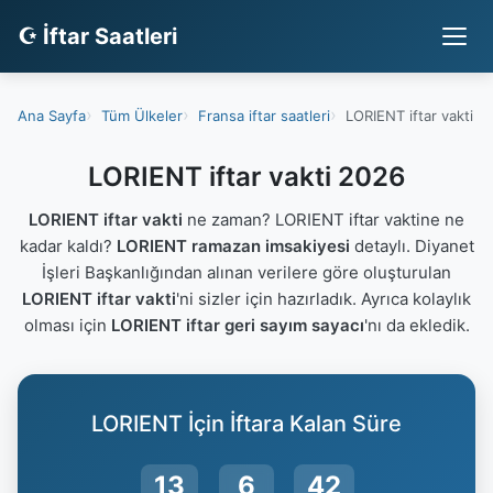
☪ İftar Saatleri
Ana Sayfa
Tüm Ülkeler
Fransa iftar saatleri
LORIENT iftar vakti
LORIENT iftar vakti 2026
LORIENT iftar vakti
ne zaman? LORIENT iftar vaktine ne
kadar kaldı?
LORIENT ramazan imsakiyesi
detaylı. Diyanet
İşleri Başkanlığından alınan verilere göre oluşturulan
LORIENT iftar vakti
'ni sizler için hazırladık. Ayrıca kolaylık
olması için
LORIENT iftar geri sayım sayacı
'nı da ekledik.
LORIENT İçin İftara Kalan Süre
13
6
42