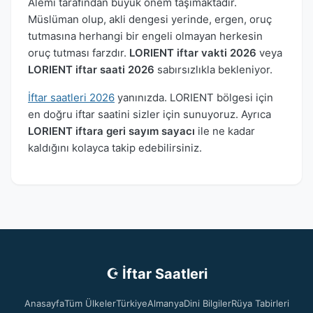
Alemi tarafından büyük önem taşımaktadır.
Müslüman olup, akli dengesi yerinde, ergen, oruç
tutmasına herhangi bir engeli olmayan herkesin
oruç tutması farzdır.
LORIENT iftar vakti 2026
veya
LORIENT iftar saati 2026
sabırsızlıkla bekleniyor.
İftar saatleri 2026
yanınızda. LORIENT bölgesi için
en doğru iftar saatini sizler için sunuyoruz. Ayrıca
LORIENT iftara geri sayım sayacı
ile ne kadar
kaldığını kolayca takip edebilirsiniz.
☪ İftar Saatleri
Anasayfa
Tüm Ülkeler
Türkiye
Almanya
Dini Bilgiler
Rüya Tabirleri