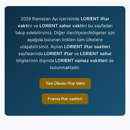
2026 Ramazan Ayı içerisinde
LORIENT iftar
vakti
ni ve
LORIENT sahur vakti
ni bu sayfadan
takip edebilirsiniz. Diğer iller/ilçeler/bölgeler için
aşağıda bulunan linkten tüm ülkelere
ulaşabilirsiniz. Açılan
LORIENT iftar saatleri
sayfalarında
LORIENT iftar
ve
LORIENT sahur
bilgilerinin dışında
LORIENT namaz vakitleri
de
bulunmaktadır.
Tüm Ülkeler İftar Vakti
Fransa iftar saatleri