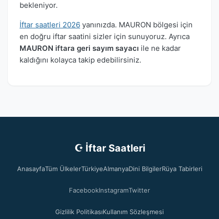
bekleniyor.
İftar saatleri 2026
yanınızda. MAURON bölgesi için
en doğru iftar saatini sizler için sunuyoruz. Ayrıca
MAURON iftara geri sayım sayacı
ile ne kadar
kaldığını kolayca takip edebilirsiniz.
☪ İftar Saatleri
Anasayfa
Tüm Ülkeler
Türkiye
Almanya
Dini Bilgiler
Rüya Tabirleri
Facebook
Instagram
Twitter
Gizlilik Politikası
Kullanım Sözleşmesi