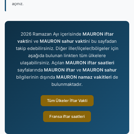
açınız.
2026 Ramazan Ayı içerisinde
MAURON iftar
vakti
ni ve
MAURON sahur vakti
ni bu sayfadan
takip edebilirsiniz. Diğer iller/ilçeler/bölgeler için
aşağıda bulunan linkten tüm ülkelere
ulaşabilirsiniz. Açılan
MAURON iftar saatleri
sayfalarında
MAURON iftar
ve
MAURON sahur
bilgilerinin dışında
MAURON namaz vakitleri
de
bulunmaktadır.
Tüm Ülkeler İftar Vakti
Fransa iftar saatleri