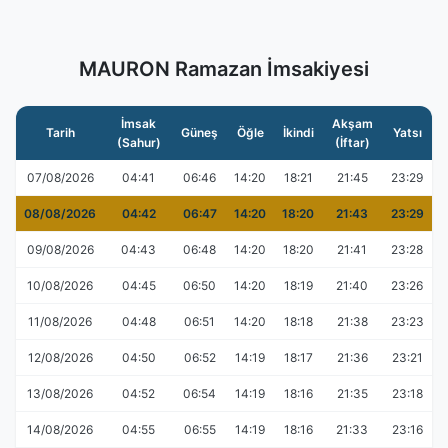
MAURON Ramazan İmsakiyesi
İmsak
Akşam
Tarih
Güneş
Öğle
İkindi
Yatsı
(Sahur)
(İftar)
07/08/2026
04:41
06:46
14:20
18:21
21:45
23:29
08/08/2026
04:42
06:47
14:20
18:20
21:43
23:29
09/08/2026
04:43
06:48
14:20
18:20
21:41
23:28
10/08/2026
04:45
06:50
14:20
18:19
21:40
23:26
11/08/2026
04:48
06:51
14:20
18:18
21:38
23:23
12/08/2026
04:50
06:52
14:19
18:17
21:36
23:21
13/08/2026
04:52
06:54
14:19
18:16
21:35
23:18
14/08/2026
04:55
06:55
14:19
18:16
21:33
23:16