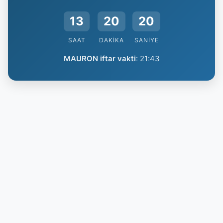
13
20
19
SAAT
DAKIKA
SANIYE
MAURON iftar vakti
:
21:43