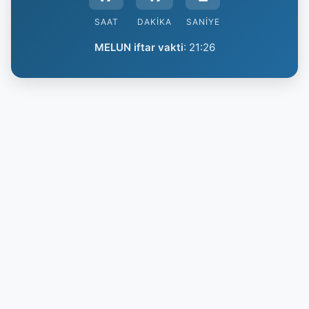
SAAT
DAKIKA
SANIYE
MELUN iftar vakti
:
21:26