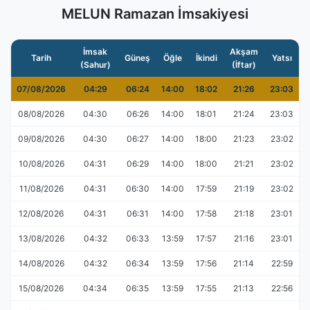
MELUN Ramazan İmsakiyesi
İmsak
Akşam
Tarih
Güneş
Öğle
İkindi
Yatsı
(Sahur)
(İftar)
07/08/2026
04:29
06:24
14:00
18:02
21:26
23:03
08/08/2026
04:30
06:26
14:00
18:01
21:24
23:03
09/08/2026
04:30
06:27
14:00
18:00
21:23
23:02
10/08/2026
04:31
06:29
14:00
18:00
21:21
23:02
11/08/2026
04:31
06:30
14:00
17:59
21:19
23:02
12/08/2026
04:31
06:31
14:00
17:58
21:18
23:01
13/08/2026
04:32
06:33
13:59
17:57
21:16
23:01
14/08/2026
04:32
06:34
13:59
17:56
21:14
22:59
15/08/2026
04:34
06:35
13:59
17:55
21:13
22:56