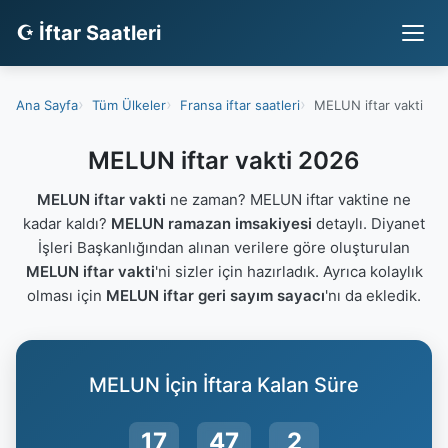
☪ İftar Saatleri
Ana Sayfa
Tüm Ülkeler
Fransa iftar saatleri
MELUN iftar vakti
MELUN iftar vakti 2026
MELUN iftar vakti
ne zaman? MELUN iftar vaktine ne
kadar kaldı?
MELUN ramazan imsakiyesi
detaylı. Diyanet
İşleri Başkanlığından alınan verilere göre oluşturulan
MELUN iftar vakti
'ni sizler için hazırladık. Ayrıca kolaylık
olması için
MELUN iftar geri sayım sayacı
'nı da ekledik.
MELUN İçin İftara Kalan Süre
17
47
2