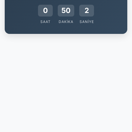
0
50
2
SAAT
DAKIKA
SANIYE