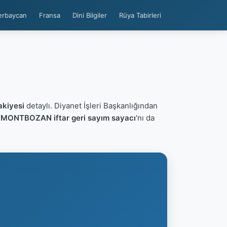
erbaycan
Fransa
Dini Bilgiler
Rüya Tabirleri
kiyesi
detaylı. Diyanet İşleri Başkanlığından
n
MONTBOZAN iftar geri sayım sayacı
'nı da