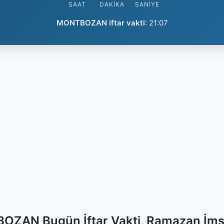
SAAT
DAKIKA
SANIYE
MONTBOZAN iftar vakti
:
21:07
ZAN Bugün İftar Vakti, Ramazan İms