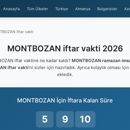
Anasayfa
Tüm Ülkeler
Türkiye
Almanya
Bulgaristan
Az
BOZAN iftar vakti
MONTBOZAN iftar vakti 2026
AN iftar vaktine ne kadar kaldı?
MONTBOZAN ramazan imsa
 iftar vakti
'ni sizler için hazırladık. Ayrıca kolaylık olması içi
ekledik.
MONTBOZAN İçin İftara Kalan Süre
5
9
9