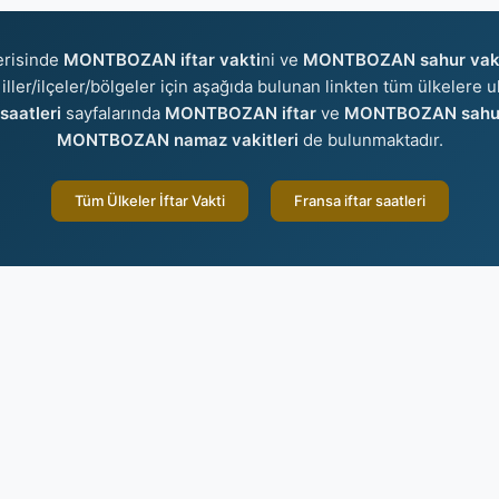
erisinde
MONTBOZAN iftar vakti
ni ve
MONTBOZAN sahur vak
 iller/ilçeler/bölgeler için aşağıda bulunan linkten tüm ülkelere ul
aatleri
sayfalarında
MONTBOZAN iftar
ve
MONTBOZAN sahu
MONTBOZAN namaz vakitleri
de bulunmaktadır.
Tüm Ülkeler İftar Vakti
Fransa iftar saatleri