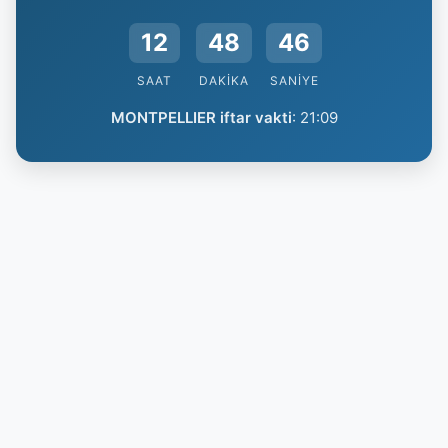
12
48
45
SAAT
DAKIKA
SANIYE
MONTPELLIER iftar vakti
:
21:09