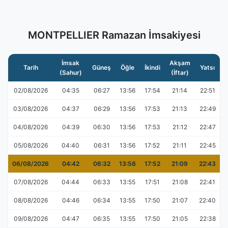
MONTPELLIER Ramazan İmsakiyesi
İmsak
Akşam
Tarih
Güneş
Öğle
İkindi
Yatsı
(Sahur)
(İftar)
02/08/2026
04:35
06:27
13:56
17:54
21:14
22:51
03/08/2026
04:37
06:29
13:56
17:53
21:13
22:49
04/08/2026
04:39
06:30
13:56
17:53
21:12
22:47
05/08/2026
04:40
06:31
13:56
17:52
21:11
22:45
06/08/2026
04:42
06:32
13:56
17:52
21:09
22:43
07/08/2026
04:44
06:33
13:55
17:51
21:08
22:41
08/08/2026
04:46
06:34
13:55
17:50
21:07
22:40
09/08/2026
04:47
06:35
13:55
17:50
21:05
22:38