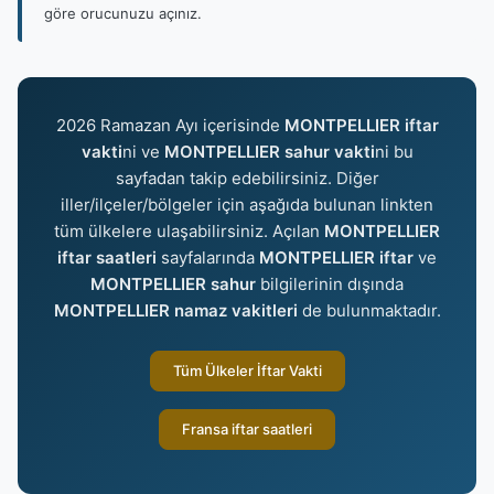
göre orucunuzu açınız.
2026 Ramazan Ayı içerisinde
MONTPELLIER iftar
vakti
ni ve
MONTPELLIER sahur vakti
ni bu
sayfadan takip edebilirsiniz. Diğer
iller/ilçeler/bölgeler için aşağıda bulunan linkten
tüm ülkelere ulaşabilirsiniz. Açılan
MONTPELLIER
iftar saatleri
sayfalarında
MONTPELLIER iftar
ve
MONTPELLIER sahur
bilgilerinin dışında
MONTPELLIER namaz vakitleri
de bulunmaktadır.
Tüm Ülkeler İftar Vakti
Fransa iftar saatleri