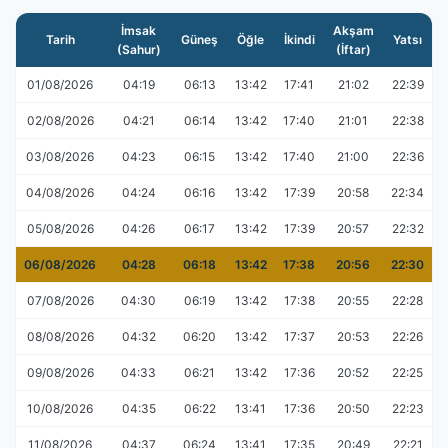
İmsak
Akşam
Tarih
Güneş
Öğle
İkindi
Yatsı
(Sahur)
(İftar)
01/08/2026
04:19
06:13
13:42
17:41
21:02
22:39
02/08/2026
04:21
06:14
13:42
17:40
21:01
22:38
03/08/2026
04:23
06:15
13:42
17:40
21:00
22:36
04/08/2026
04:24
06:16
13:42
17:39
20:58
22:34
05/08/2026
04:26
06:17
13:42
17:39
20:57
22:32
06/08/2026
04:28
06:18
13:42
17:38
20:56
22:30
07/08/2026
04:30
06:19
13:42
17:38
20:55
22:28
08/08/2026
04:32
06:20
13:42
17:37
20:53
22:26
09/08/2026
04:33
06:21
13:42
17:36
20:52
22:25
10/08/2026
04:35
06:22
13:41
17:36
20:50
22:23
11/08/2026
04:37
06:24
13:41
17:35
20:49
22:21