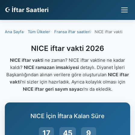
☪ İftar Saatleri
Ana Sayfa
Tüm Ülkeler
Fransa iftar saatleri
NICE iftar vakti
NICE iftar vakti 2026
NICE iftar vakti
ne zaman? NICE iftar vaktine ne kadar
kaldı?
NICE ramazan imsakiyesi
detaylı. Diyanet İşleri
Başkanlığından alınan verilere göre oluşturulan
NICE iftar
vakti
'ni sizler için hazırladık. Ayrıca kolaylık olması için
NICE iftar geri sayım sayacı
'nı da ekledik.
NICE İçin İftara Kalan Süre
17
45
9