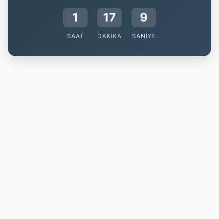
1
17
9
SAAT
DAKIKA
SANIYE