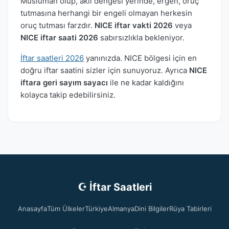
Müslüman olup, akli dengesi yerinde, ergen, oruç
tutmasına herhangi bir engeli olmayan herkesin
oruç tutması farzdır.
NICE iftar vakti 2026
veya
NICE iftar saati 2026
sabırsızlıkla bekleniyor.
İftar saatleri 2026
yanınızda. NICE bölgesi için en
doğru iftar saatini sizler için sunuyoruz. Ayrıca
NICE
iftara geri sayım sayacı
ile ne kadar kaldığını
kolayca takip edebilirsiniz.
☪ İftar Saatleri
Anasayfa
Tüm Ülkeler
Türkiye
Almanya
Dini Bilgiler
Rüya Tabirleri