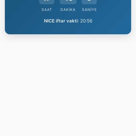
SAAT
DAKIKA
SANIYE
NICE iftar vakti
:
20:56