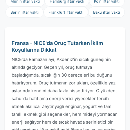
Münih iftar vakti
Hamburg iftar vakti
Köln iftar vakti
Berlin iftar vakti
Frankfurt iftar vakti
Bakü iftar vakti
Fransa - NICE'da Oruç Tutarken İklim
Koşullarına Dikkat
NICE'da Ramazan ayı, Akdeniz'in sıcak güneşinin
altında geçiyor. Geçen yıl, oruç tutmaya
başladığımda, sıcaklığın 30 dereceleri bulduğunu
hatırlıyorum. Oruç tutmanın zorlukları, özellikle yaz
aylarında kendini daha fazla hissettiriyor. O yüzden,
sahurda hafif ama enerji verici yiyecekler tercih
etmek akıllıca. Zeytinyağlı enginar, yoğurt ve tam
tahıllı ekmek gibi seçenekler, hem mideyi yormadan
enerji sağlıyor hem de sıcak havada serinletici bir
etki yaratıyor. İftar vakti geldiğinde ise, su ve çorba