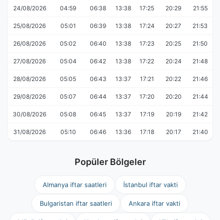
24/08/2026
04:59
06:38
13:38
17:25
20:29
21:55
25/08/2026
05:01
06:39
13:38
17:24
20:27
21:53
26/08/2026
05:02
06:40
13:38
17:23
20:25
21:50
27/08/2026
05:04
06:42
13:38
17:22
20:24
21:48
28/08/2026
05:05
06:43
13:37
17:21
20:22
21:46
29/08/2026
05:07
06:44
13:37
17:20
20:20
21:44
30/08/2026
05:08
06:45
13:37
17:19
20:19
21:42
31/08/2026
05:10
06:46
13:36
17:18
20:17
21:40
Popüler Bölgeler
Almanya iftar saatleri
İstanbul iftar vakti
Bulgaristan iftar saatleri
Ankara iftar vakti