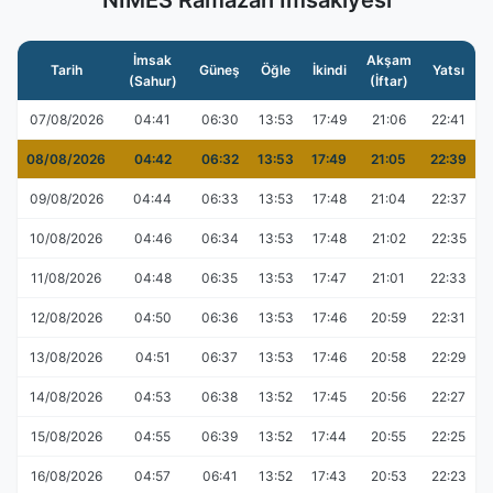
NIMES Ramazan İmsakiyesi
İmsak
Akşam
Tarih
Güneş
Öğle
İkindi
Yatsı
(Sahur)
(İftar)
07/08/2026
04:41
06:30
13:53
17:49
21:06
22:41
08/08/2026
04:42
06:32
13:53
17:49
21:05
22:39
09/08/2026
04:44
06:33
13:53
17:48
21:04
22:37
10/08/2026
04:46
06:34
13:53
17:48
21:02
22:35
11/08/2026
04:48
06:35
13:53
17:47
21:01
22:33
12/08/2026
04:50
06:36
13:53
17:46
20:59
22:31
13/08/2026
04:51
06:37
13:53
17:46
20:58
22:29
14/08/2026
04:53
06:38
13:52
17:45
20:56
22:27
15/08/2026
04:55
06:39
13:52
17:44
20:55
22:25
16/08/2026
04:57
06:41
13:52
17:43
20:53
22:23