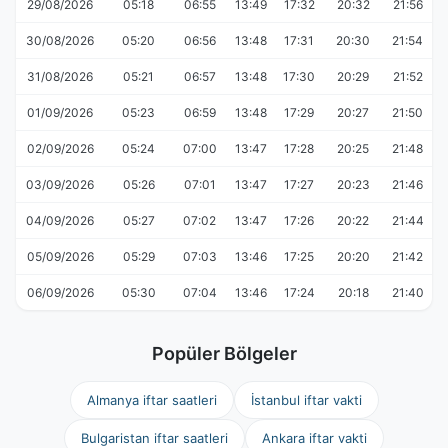
29/08/2026
05:18
06:55
13:49
17:32
20:32
21:56
30/08/2026
05:20
06:56
13:48
17:31
20:30
21:54
31/08/2026
05:21
06:57
13:48
17:30
20:29
21:52
01/09/2026
05:23
06:59
13:48
17:29
20:27
21:50
02/09/2026
05:24
07:00
13:47
17:28
20:25
21:48
03/09/2026
05:26
07:01
13:47
17:27
20:23
21:46
04/09/2026
05:27
07:02
13:47
17:26
20:22
21:44
05/09/2026
05:29
07:03
13:46
17:25
20:20
21:42
06/09/2026
05:30
07:04
13:46
17:24
20:18
21:40
Popüler Bölgeler
Almanya iftar saatleri
İstanbul iftar vakti
Bulgaristan iftar saatleri
Ankara iftar vakti