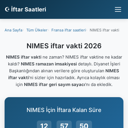
☪ İftar Saatleri
Ana Sayfa
Tüm Ülkeler
Fransa iftar saatleri
NIMES iftar vakti
NIMES iftar vakti 2026
NIMES iftar vakti
ne zaman? NIMES iftar vaktine ne kadar
kaldı?
NIMES ramazan imsakiyesi
detaylı. Diyanet İşleri
Başkanlığından alınan verilere göre oluşturulan
NIMES
iftar vakti
'ni sizler için hazırladık. Ayrıca kolaylık olması
için
NIMES iftar geri sayım sayacı
'nı da ekledik.
NIMES İçin İftara Kalan Süre
12
57
50