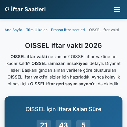
☪ İftar Saatleri
Ana Sayfa
Tüm Ülkeler
Fransa iftar saatleri
OISSEL iftar vakti
OISSEL iftar vakti 2026
OISSEL iftar vakti
ne zaman? OISSEL iftar vaktine ne
kadar kaldı?
OISSEL ramazan imsakiyesi
detaylı. Diyanet
İşleri Başkanlığından alınan verilere göre oluşturulan
OISSEL iftar vakti
'ni sizler için hazırladık. Ayrıca kolaylık
olması için
OISSEL iftar geri sayım sayacı
'nı da ekledik.
OISSEL İçin İftara Kalan Süre
21
43
4