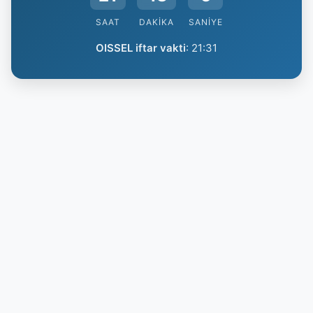
SAAT
DAKIKA
SANIYE
OISSEL iftar vakti
:
21:31