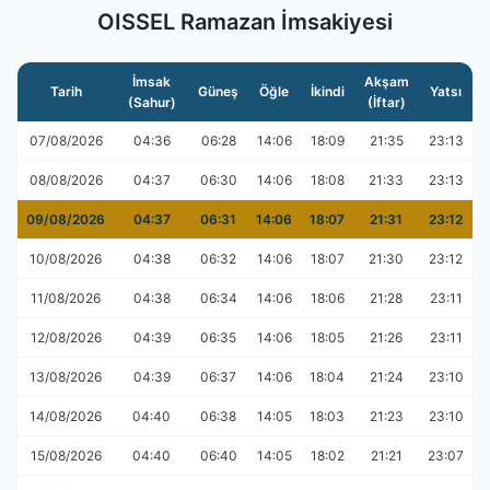
OISSEL Ramazan İmsakiyesi
İmsak
Akşam
Tarih
Güneş
Öğle
İkindi
Yatsı
(Sahur)
(İftar)
07/08/2026
04:36
06:28
14:06
18:09
21:35
23:13
08/08/2026
04:37
06:30
14:06
18:08
21:33
23:13
09/08/2026
04:37
06:31
14:06
18:07
21:31
23:12
10/08/2026
04:38
06:32
14:06
18:07
21:30
23:12
11/08/2026
04:38
06:34
14:06
18:06
21:28
23:11
12/08/2026
04:39
06:35
14:06
18:05
21:26
23:11
13/08/2026
04:39
06:37
14:06
18:04
21:24
23:10
14/08/2026
04:40
06:38
14:05
18:03
21:23
23:10
15/08/2026
04:40
06:40
14:05
18:02
21:21
23:07