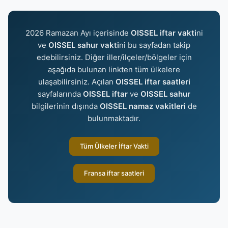
2026 Ramazan Ayı içerisinde
OISSEL iftar vakti
ni
ve
OISSEL sahur vakti
ni bu sayfadan takip
edebilirsiniz. Diğer iller/ilçeler/bölgeler için
aşağıda bulunan linkten tüm ülkelere
ulaşabilirsiniz. Açılan
OISSEL iftar saatleri
sayfalarında
OISSEL iftar
ve
OISSEL sahur
bilgilerinin dışında
OISSEL namaz vakitleri
de
bulunmaktadır.
Tüm Ülkeler İftar Vakti
Fransa iftar saatleri