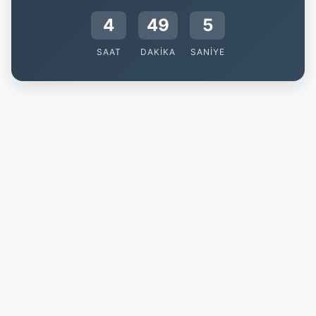
4
49
4
SAAT
DAKIKA
SANIYE