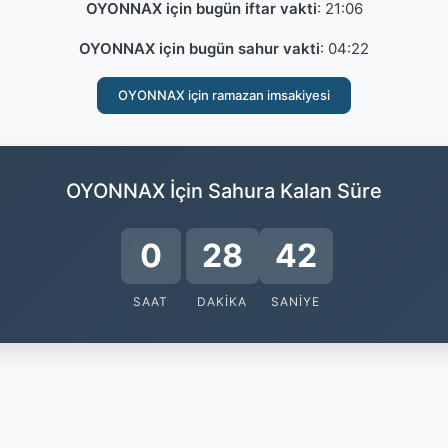
OYONNAX için bugün iftar vakti
:
21:06
OYONNAX için bugün sahur vakti
:
04:22
OYONNAX için ramazan imsakiyesi
OYONNAX İçin Sahura Kalan Süre
0
28
42
SAAT
DAKIKA
SANIYE