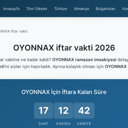
Anasayfa
Tüm Ülkeler
Türkiye
Almanya
Bulgaristan
Az
NAX iftar vakti
OYONNAX iftar vakti 2026
r vaktine ne kadar kaldı?
OYONNAX ramazan imsakiyesi
detayl
ti
'ni sizler için hazırladık. Ayrıca kolaylık olması için
OYONNAX if
OYONNAX İçin İftara Kalan Süre
17
12
42
SAAT
DAKIKA
SANIYE