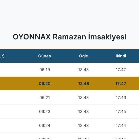
OYONNAX Ramazan İmsakiyesi
ur)
Güneş
Öğle
İkindi
06:19
13:48
17:47
06:20
13:48
17:47
06:21
13:48
17:46
06:23
13:48
17:45
06:24
13:48
17:44