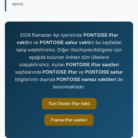
açınız.
2026 Ramazan Ayı içerisinde
PONTOISE iftar
vakti
ni ve
PONTOISE sahur vakti
ni bu sayfadan
takip edebilirsiniz. Diğer iller/ilçeler/bölgeler için
aşağıda bulunan linkten tüm ülkelere
ulaşabilirsiniz. Açılan
PONTOISE iftar saatleri
sayfalarında
PONTOISE iftar
ve
PONTOISE sahur
bilgilerinin dışında
PONTOISE namaz vakitleri
de
bulunmaktadır.
Tüm Ülkeler İftar Vakti
Fransa iftar saatleri