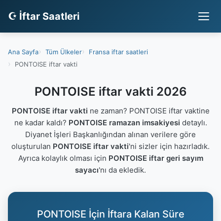
☪ İftar Saatleri
Ana Sayfa
Tüm Ülkeler
Fransa iftar saatleri
PONTOISE iftar vakti
PONTOISE iftar vakti 2026
PONTOISE iftar vakti
ne zaman? PONTOISE iftar vaktine
ne kadar kaldı?
PONTOISE ramazan imsakiyesi
detaylı.
Diyanet İşleri Başkanlığından alınan verilere göre
oluşturulan
PONTOISE iftar vakti
'ni sizler için hazırladık.
Ayrıca kolaylık olması için
PONTOISE iftar geri sayım
sayacı
'nı da ekledik.
PONTOISE İçin İftara Kalan Süre