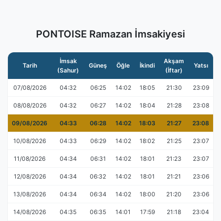
PONTOISE Ramazan İmsakiyesi
İmsak
Akşam
Tarih
Güneş
Öğle
İkindi
Yatsı
(Sahur)
(İftar)
07/08/2026
04:32
06:25
14:02
18:05
21:30
23:09
08/08/2026
04:32
06:27
14:02
18:04
21:28
23:08
09/08/2026
04:33
06:28
14:02
18:03
21:27
23:08
10/08/2026
04:33
06:29
14:02
18:02
21:25
23:07
11/08/2026
04:34
06:31
14:02
18:01
21:23
23:07
12/08/2026
04:34
06:32
14:02
18:01
21:21
23:06
13/08/2026
04:34
06:34
14:02
18:00
21:20
23:06
14/08/2026
04:35
06:35
14:01
17:59
21:18
23:04