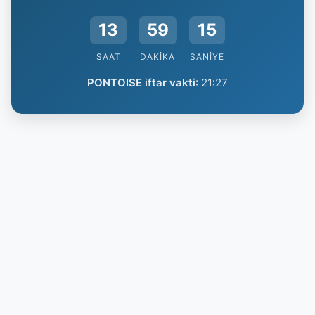
13
59
14
SAAT
DAKIKA
SANIYE
PONTOISE iftar vakti
:
21:27