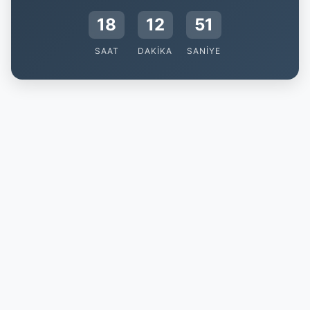
18
12
51
SAAT
DAKIKA
SANIYE