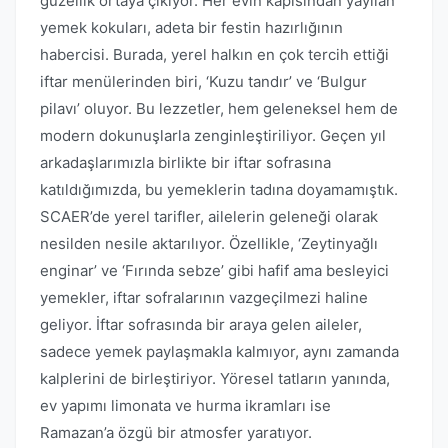
güzellik ortaya çıkıyor. Her evin kapısından yayılan
yemek kokuları, adeta bir festin hazırlığının
habercisi. Burada, yerel halkın en çok tercih ettiği
iftar menülerinden biri, ‘Kuzu tandır’ ve ‘Bulgur
pilavı’ oluyor. Bu lezzetler, hem geleneksel hem de
modern dokunuşlarla zenginleştiriliyor. Geçen yıl
arkadaşlarımızla birlikte bir iftar sofrasına
katıldığımızda, bu yemeklerin tadına doyamamıştık.
SCAER’de yerel tarifler, ailelerin geleneği olarak
nesilden nesile aktarılıyor. Özellikle, ‘Zeytinyağlı
enginar’ ve ‘Fırında sebze’ gibi hafif ama besleyici
yemekler, iftar sofralarının vazgeçilmezi haline
geliyor. İftar sofrasında bir araya gelen aileler,
sadece yemek paylaşmakla kalmıyor, aynı zamanda
kalplerini de birleştiriyor. Yöresel tatların yanında,
ev yapımı limonata ve hurma ikramları ise
Ramazan’a özgü bir atmosfer yaratıyor.