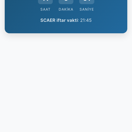
SAAT
DAKIKA
SANIYE
SCAER iftar vakti
:
21:45