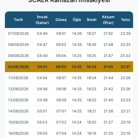
SCAER Ramazan İmsakiyesi
İmsak
Akşam
Tarih
Güneş
Öğle
İkindi
Yatsı
(Sahur)
(İftar)
07/08/2026
04:46
06:51
14:26
18:27
21:50
23:36
08/08/2026
04:47
06:53
14:26
18:26
21:48
23:35
09/08/2026
04:49
06:54
14:25
18:25
21:47
23:33
10/08/2026
04:51
06:55
14:25
18:24
21:45
23:31
11/08/2026
04:54
06:57
14:25
18:24
21:44
23:28
12/08/2026
04:56
06:58
14:25
18:23
21:42
23:26
13/08/2026
04:58
06:59
14:25
18:22
21:40
23:23
14/08/2026
05:01
07:01
14:25
18:21
21:38
23:21
15/08/2026
05:03
07:02
14:24
18:20
21:37
23:19
16/08/2026
05:05
07:04
14:24
18:19
21:35
23:16