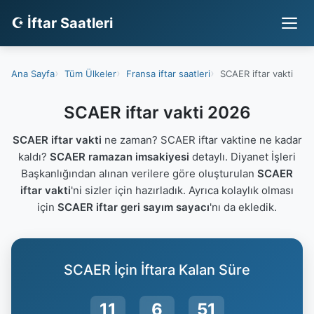
☪ İftar Saatleri
Ana Sayfa
Tüm Ülkeler
Fransa iftar saatleri
SCAER iftar vakti
SCAER iftar vakti 2026
SCAER iftar vakti
ne zaman? SCAER iftar vaktine ne kadar
kaldı?
SCAER ramazan imsakiyesi
detaylı. Diyanet İşleri
Başkanlığından alınan verilere göre oluşturulan
SCAER
iftar vakti
'ni sizler için hazırladık. Ayrıca kolaylık olması
için
SCAER iftar geri sayım sayacı
'nı da ekledik.
SCAER İçin İftara Kalan Süre
11
6
51