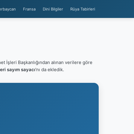
erbaycan
Fransa
Dini Bilgiler
Rüya Tabirleri
net İşleri Başkanlığından alınan verilere göre
eri sayım sayacı
'nı da ekledik.