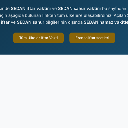
sinde
SEDAN iftar vakti
ni ve
SEDAN sahur vakti
ni bu sayfadan t
r için aşağıda bulunan linkten tüm ülkelere ulaşabilirsiniz. Açılan
iftar
ve
SEDAN sahur
bilgilerinin dışında
SEDAN namaz vakitle
Tüm Ülkeler İftar Vakti
Fransa iftar saatleri