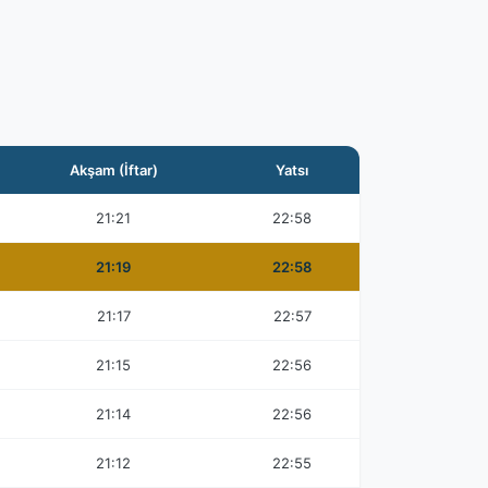
Akşam (İftar)
Yatsı
21:21
22:58
21:19
22:58
21:17
22:57
21:15
22:56
21:14
22:56
21:12
22:55