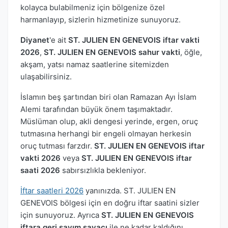
kolayca bulabilmeniz için bölgenize özel
harmanlayıp, sizlerin hizmetinize sunuyoruz.
Diyanet
'e ait
ST. JULIEN EN GENEVOIS iftar vakti
2026
,
ST. JULIEN EN GENEVOIS sahur vakti
, öğle,
akşam, yatsı namaz saatlerine sitemizden
ulaşabilirsiniz.
İslamın beş şartından biri olan Ramazan Ayı İslam
Alemi tarafından büyük önem taşımaktadır.
Müslüman olup, akli dengesi yerinde, ergen, oruç
tutmasına herhangi bir engeli olmayan herkesin
oruç tutması farzdır.
ST. JULIEN EN GENEVOIS iftar
vakti 2026
veya
ST. JULIEN EN GENEVOIS iftar
saati 2026
sabırsızlıkla bekleniyor.
İftar saatleri 2026
yanınızda. ST. JULIEN EN
GENEVOIS bölgesi için en doğru iftar saatini sizler
için sunuyoruz. Ayrıca
ST. JULIEN EN GENEVOIS
iftara geri sayım sayacı
ile ne kadar kaldığını