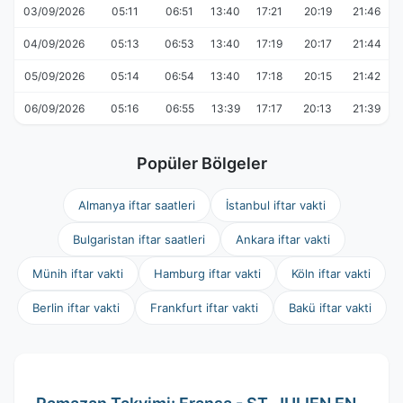
03/09/2026
05:11
06:51
13:40
17:21
20:19
21:46
04/09/2026
05:13
06:53
13:40
17:19
20:17
21:44
05/09/2026
05:14
06:54
13:40
17:18
20:15
21:42
06/09/2026
05:16
06:55
13:39
17:17
20:13
21:39
Popüler Bölgeler
Almanya iftar saatleri
İstanbul iftar vakti
Bulgaristan iftar saatleri
Ankara iftar vakti
Münih iftar vakti
Hamburg iftar vakti
Köln iftar vakti
Berlin iftar vakti
Frankfurt iftar vakti
Bakü iftar vakti