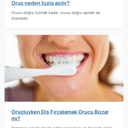
Oruç neden tuzla açılır?
Orucu doğru tutmak kadar, orucu doğru açmak da
önemlidir.
Oruçluyken Diş Fırçalamak Orucu Bozar
mı?
Ramazan ayında merak edilen konuların en başında gelen