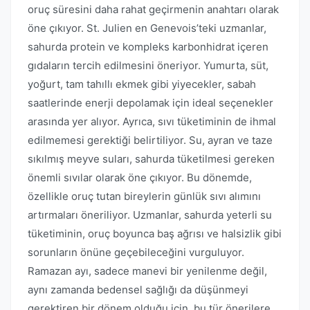
oruç süresini daha rahat geçirmenin anahtarı olarak
öne çıkıyor. St. Julien en Genevois’teki uzmanlar,
sahurda protein ve kompleks karbonhidrat içeren
gıdaların tercih edilmesini öneriyor. Yumurta, süt,
yoğurt, tam tahıllı ekmek gibi yiyecekler, sabah
saatlerinde enerji depolamak için ideal seçenekler
arasında yer alıyor. Ayrıca, sıvı tüketiminin de ihmal
edilmemesi gerektiği belirtiliyor. Su, ayran ve taze
sıkılmış meyve suları, sahurda tüketilmesi gereken
önemli sıvılar olarak öne çıkıyor. Bu dönemde,
özellikle oruç tutan bireylerin günlük sıvı alımını
artırmaları öneriliyor. Uzmanlar, sahurda yeterli su
tüketiminin, oruç boyunca baş ağrısı ve halsizlik gibi
sorunların önüne geçebileceğini vurguluyor.
Ramazan ayı, sadece manevi bir yenilenme değil,
aynı zamanda bedensel sağlığı da düşünmeyi
gerektiren bir dönem olduğu için, bu tür önerilere