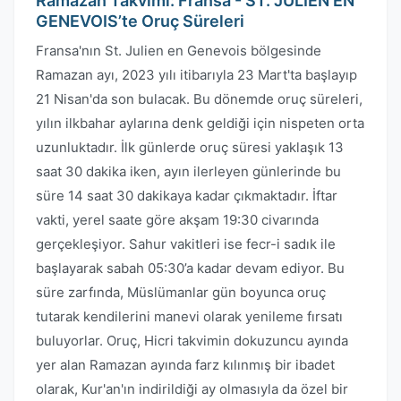
Ramazan Takvimi: Fransa - ST. JULIEN EN
GENEVOIS’te Oruç Süreleri
Fransa'nın St. Julien en Genevois bölgesinde
Ramazan ayı, 2023 yılı itibarıyla 23 Mart'ta başlayıp
21 Nisan'da son bulacak. Bu dönemde oruç süreleri,
yılın ilkbahar aylarına denk geldiği için nispeten orta
uzunluktadır. İlk günlerde oruç süresi yaklaşık 13
saat 30 dakika iken, ayın ilerleyen günlerinde bu
süre 14 saat 30 dakikaya kadar çıkmaktadır. İftar
vakti, yerel saate göre akşam 19:30 civarında
gerçekleşiyor. Sahur vakitleri ise fecr-i sadık ile
başlayarak sabah 05:30’a kadar devam ediyor. Bu
süre zarfında, Müslümanlar gün boyunca oruç
tutarak kendilerini manevi olarak yenileme fırsatı
buluyorlar. Oruç, Hicri takvimin dokuzuncu ayında
yer alan Ramazan ayında farz kılınmış bir ibadet
olarak, Kur'an'ın indirildiği ay olmasıyla da özel bir