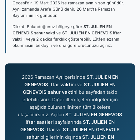
Gecesi'dir. 19 Mart 2026 ise ramazan ayının son günüdür.
Aynı zamanda Arefe Günü denir. 20 Mart'ta Ramazan
Bayramının ilk günüdür.
Dikkat: Bulunduğunuz bölgeye göre
ST. JULIEN EN
GENEVOIS sahur vakti
ve
ST. JULIEN EN GENEVOIS iftar
vakti
1 veya 2 dakika farklılık gösterebilir. Lütfen ezanın
okunmasını bekleyin ve ona göre orucunuzu açınız.
2026 Ramazan Ayı içerisinde
ST. JULIEN EN
GENEVOIS iftar vakti
ni ve
ST. JULIEN EN
GENEVOIS sahur vakti
ni bu sayfadan takip
edebilirsiniz. Diğer iller/ilçeler/bölgeler için
aşağıda bulunan linkten tüm ülkelere
ulaşabilirsiniz. Açılan
ST. JULIEN EN GENEVOIS
iftar saatleri
sayfalarında
ST. JULIEN EN
GENEVOIS iftar
ve
ST. JULIEN EN GENEVOIS
sahur
bilgilerinin dışında
ST. JULIEN EN