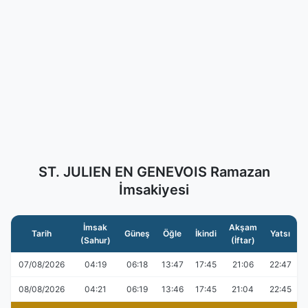
ST. JULIEN EN GENEVOIS Ramazan
İmsakiyesi
İmsak
Akşam
Tarih
Güneş
Öğle
İkindi
Yatsı
(Sahur)
(İftar)
07/08/2026
04:19
06:18
13:47
17:45
21:06
22:47
08/08/2026
04:21
06:19
13:46
17:45
21:04
22:45