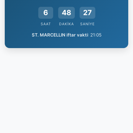
6
48
26
SAAT
DAKIKA
SANIYE
ST. MARCELLIN iftar vakti
:
21:05