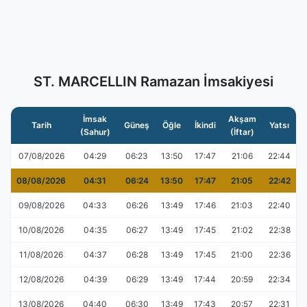
ST. MARCELLIN Ramazan İmsakiyesi
İmsak
Akşam
Tarih
Güneş
Öğle
İkindi
Yatsı
(Sahur)
(İftar)
07/08/2026
04:29
06:23
13:50
17:47
21:06
22:44
08/08/2026
04:31
06:24
13:50
17:47
21:05
22:42
09/08/2026
04:33
06:26
13:49
17:46
21:03
22:40
10/08/2026
04:35
06:27
13:49
17:45
21:02
22:38
11/08/2026
04:37
06:28
13:49
17:45
21:00
22:36
12/08/2026
04:39
06:29
13:49
17:44
20:59
22:34
13/08/2026
04:40
06:30
13:49
17:43
20:57
22:31