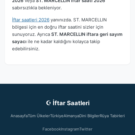
2026
veya
ST. MARCELLIN iftar saati 2026
sabırsızlıkla bekleniyor.
İftar saatleri 2026
yanınızda. ST. MARCELLIN
bölgesi için en doğru iftar saatini sizler için
sunuyoruz. Ayrıca
ST. MARCELLIN iftara geri sayım
sayacı
ile ne kadar kaldığını kolayca takip
edebilirsiniz.
☪ İftar Saatleri
Anasayfa
Tüm Ülkeler
Türkiye
Almanya
Dini Bilgiler
Rüya Tabirleri
Facebook
Instagram
Twitter