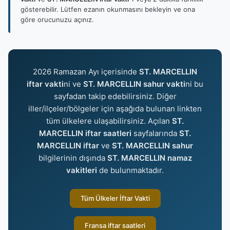
gösterebilir. Lütfen ezanın okunmasını bekleyin ve ona
göre orucunuzu açınız.
2026 Ramazan Ayı içerisinde
ST. MARCELLIN
iftar vakti
ni ve
ST. MARCELLIN sahur vakti
ni bu
sayfadan takip edebilirsiniz. Diğer
iller/ilçeler/bölgeler için aşağıda bulunan linkten
tüm ülkelere ulaşabilirsiniz. Açılan
ST.
MARCELLIN iftar saatleri
sayfalarında
ST.
MARCELLIN iftar
ve
ST. MARCELLIN sahur
bilgilerinin dışında
ST. MARCELLIN namaz
vakitleri
de bulunmaktadır.
Tüm Ülkeler İftar Vakti
Fransa iftar saatleri