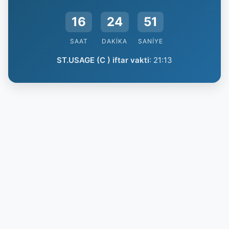
16
24
51
SAAT
DAKIKA
SANIYE
ST.USAGE (C ) iftar vakti
:
21:13