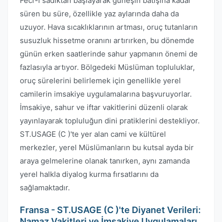
Fecr-i sadıktan başlayarak güneşin batışına kadar
süren bu süre, özellikle yaz aylarında daha da
uzuyor. Hava sıcaklıklarının artması, oruç tutanların
susuzluk hissetme oranını artırırken, bu dönemde
günün erken saatlerinde sahur yapmanın önemi de
fazlasıyla artıyor. Bölgedeki Müslüman topluluklar,
oruç sürelerini belirlemek için genellikle yerel
camilerin imsakiye uygulamalarına başvuruyorlar.
İmsakiye, sahur ve iftar vakitlerini düzenli olarak
yayınlayarak topluluğun dini pratiklerini destekliyor.
ST.USAGE (C )'te yer alan cami ve kültürel
merkezler, yerel Müslümanların bu kutsal ayda bir
araya gelmelerine olanak tanırken, aynı zamanda
yerel halkla diyalog kurma fırsatlarını da
sağlamaktadır.
Fransa - ST.USAGE (C )'te Diyanet Verileri:
Namaz Vakitleri ve İmsakiye Uygulamaları