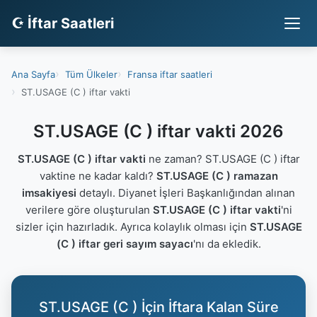
☪ İftar Saatleri
Ana Sayfa
Tüm Ülkeler
Fransa iftar saatleri
ST.USAGE (C ) iftar vakti
ST.USAGE (C ) iftar vakti 2026
ST.USAGE (C ) iftar vakti
ne zaman? ST.USAGE (C ) iftar
vaktine ne kadar kaldı?
ST.USAGE (C ) ramazan
imsakiyesi
detaylı. Diyanet İşleri Başkanlığından alınan
verilere göre oluşturulan
ST.USAGE (C ) iftar vakti
'ni
sizler için hazırladık. Ayrıca kolaylık olması için
ST.USAGE
(C ) iftar geri sayım sayacı
'nı da ekledik.
ST.USAGE (C ) İçin İftara Kalan Süre