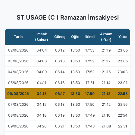
ST.USAGE (C ) Ramazan İmsakiyesi
İmsak
Akşam
Tarih
Güneş
Öğle
İkindi
Yatsı
(Sahur)
(İftar)
02/08/2026
04:04
06:12
13:50
17:53
21:19
23:05
03/08/2026
04:06
06:13
13:50
17:52
21:17
23:05
04/08/2026
04:09
06:14
13:50
17:52
21:16
23:03
05/08/2026
04:11
06:16
13:50
17:51
21:14
23:01
06/08/2026
04:13
06:17
13:50
17:50
21:13
22:58
07/08/2026
04:15
06:18
13:50
17:50
21:12
22:56
08/08/2026
04:18
06:19
13:50
17:49
21:10
22:54
09/08/2026
04:20
06:21
13:50
17:48
21:08
22:51