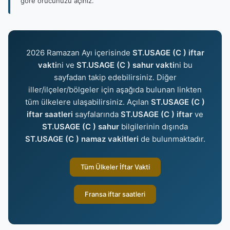
göre orucunuzu açınız.
2026 Ramazan Ayı içerisinde
ST.USAGE (C ) iftar
vakti
ni ve
ST.USAGE (C ) sahur vakti
ni bu
sayfadan takip edebilirsiniz. Diğer
iller/ilçeler/bölgeler için aşağıda bulunan linkten
tüm ülkelere ulaşabilirsiniz. Açılan
ST.USAGE (C )
iftar saatleri
sayfalarında
ST.USAGE (C ) iftar
ve
ST.USAGE (C ) sahur
bilgilerinin dışında
ST.USAGE (C ) namaz vakitleri
de bulunmaktadır.
Tüm Ülkeler İftar Vakti
Fransa iftar saatleri