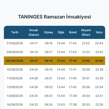
TANINGES Ramazan İmsakiyesi
İmsak
Akşam
Tarih
Güneş
Öğle
İkindi
Yatsı
(Sahur)
(İftar)
07/08/2026
04:17
06:16
13:44
17:43
21:03
22:44
08/08/2026
04:19
06:17
13:44
17:43
21:02
22:42
09/08/2026
04:21
06:18
13:44
17:42
21:00
22:40
10/08/2026
04:24
06:19
13:44
17:41
20:59
22:38
11/08/2026
04:26
06:21
13:44
17:40
20:57
22:36
12/08/2026
04:28
06:22
13:44
17:40
20:56
22:34
13/08/2026
04:30
06:23
13:44
17:39
20:54
22:31
14/08/2026
04:32
06:24
13:43
17:38
20:53
22:29