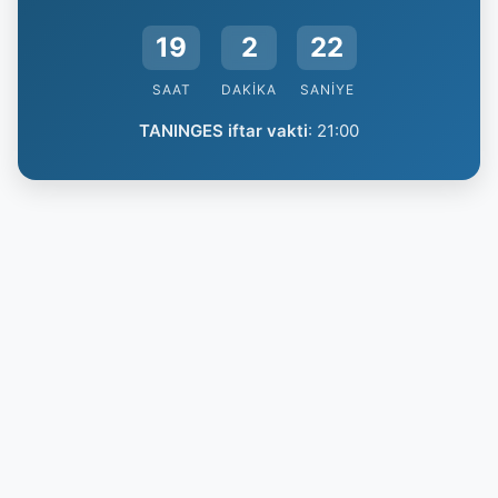
19
2
21
SAAT
DAKIKA
SANIYE
TANINGES iftar vakti
:
21:00