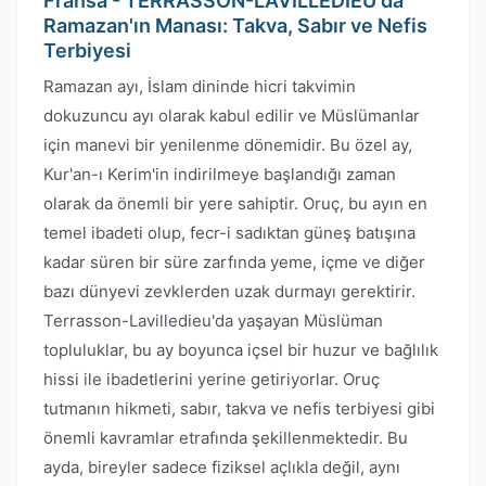
Fransa - TERRASSON-LAVILLEDIEU'da
Ramazan'ın Manası: Takva, Sabır ve Nefis
Terbiyesi
Ramazan ayı, İslam dininde hicri takvimin
dokuzuncu ayı olarak kabul edilir ve Müslümanlar
için manevi bir yenilenme dönemidir. Bu özel ay,
Kur'an-ı Kerim'in indirilmeye başlandığı zaman
olarak da önemli bir yere sahiptir. Oruç, bu ayın en
temel ibadeti olup, fecr-i sadıktan güneş batışına
kadar süren bir süre zarfında yeme, içme ve diğer
bazı dünyevi zevklerden uzak durmayı gerektirir.
Terrasson-Lavilledieu'da yaşayan Müslüman
topluluklar, bu ay boyunca içsel bir huzur ve bağlılık
hissi ile ibadetlerini yerine getiriyorlar. Oruç
tutmanın hikmeti, sabır, takva ve nefis terbiyesi gibi
önemli kavramlar etrafında şekillenmektedir. Bu
ayda, bireyler sadece fiziksel açlıkla değil, aynı