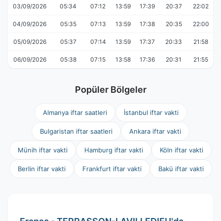
03/09/2026
05:34
07:12
13:59
17:39
20:37
22:02
04/09/2026
05:35
07:13
13:59
17:38
20:35
22:00
05/09/2026
05:37
07:14
13:59
17:37
20:33
21:58
06/09/2026
05:38
07:15
13:58
17:36
20:31
21:55
Popüler Bölgeler
Almanya iftar saatleri
İstanbul iftar vakti
Bulgaristan iftar saatleri
Ankara iftar vakti
Münih iftar vakti
Hamburg iftar vakti
Köln iftar vakti
Berlin iftar vakti
Frankfurt iftar vakti
Bakü iftar vakti