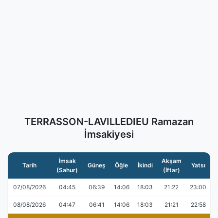
TERRASSON-LAVILLEDIEU Ramazan
İmsakiyesi
İmsak
Akşam
Tarih
Güneş
Öğle
İkindi
Yatsı
(Sahur)
(İftar)
07/08/2026
04:45
06:39
14:06
18:03
21:22
23:00
08/08/2026
04:47
06:41
14:06
18:03
21:21
22:58