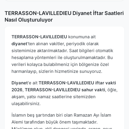
TERRASSON-LAVILLEDIEU Diyanet İftar Saatleri
Nasıl Oluşturuluyor
TERRASSON-LAVILLEDIEU
konumuna ait
diyanet
'ten alınan vakitler, periyodik olarak
sistemimize aktarılmaktadır. Saat bilgileri otomatik
hesaplama yöntemleri ile oluşturulmamaktadır. Bu
verileri kolayca bulabilmeniz için bölgenize özel
harmanlayıp, sizlerin hizmetinize sunuyoruz.
Diyanet
'e ait
TERRASSON-LAVILLEDIEU iftar vakti
2026
,
TERRASSON-LAVILLEDIEU sahur vakti
, öğle,
akşam, yatsı namaz saatlerine sitemizden
ulaşabilirsiniz.
İslamın beş şartından biri olan Ramazan Ayı İslam
Alemi tarafından büyük önem taşımaktadır.
Müslüman olup, akli dengesi yerinde, ergen, oruç