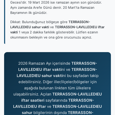
Gecesi'dir. 19 Mart 2026 ise ramazan ayının son günüdür.
Aynı zamanda Arefe Günü denir. 20 Mart'ta Ramazan
Bayramının ilk günüdür.
Dikkat: Bulunduğunuz bölgeye göre
TERRASSON-
LAVILLEDIEU sahur vakti
ve
TERRASSON-LAVILLEDIEU iftar
vakti
1 veya 2 dakika farklılık gösterebilir. Lütfen ezanın
okunmasını bekleyin ve ona göre orucunuzu açınız.
2026 Ramazan Ayı içerisinde
TERRASSON-
LAVILLEDIEU iftar vakti
ni ve
TERRASSON-
LAVILLEDIEU sahur vakti
ni bu sayfadan takip
edebilirsiniz. Diğer iller/ilçeler/bölgeler için
aşağıda bulunan linkten tüm ülkelere
ulaşabilirsiniz. Açılan
TERRASSON-LAVILLEDIEU
iftar saatleri
sayfalarında
TERRASSON-
LAVILLEDIEU iftar
ve
TERRASSON-LAVILLEDIEU
sahur
bilgilerinin dışında
TERRASSON-