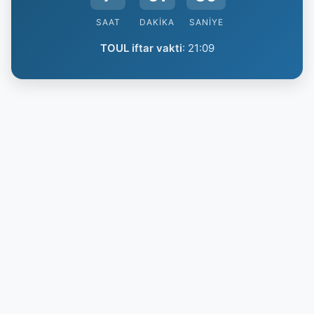
SAAT
DAKIKA
SANIYE
TOUL iftar vakti
:
21:09