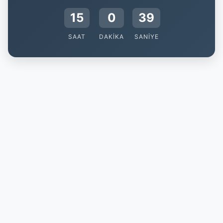
15
0
38
SAAT
DAKIKA
SANIYE