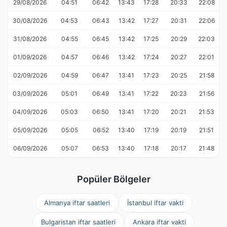
29/08/2026
04:51
06:42
13:43
17:28
20:33
22:08
30/08/2026
04:53
06:43
13:42
17:27
20:31
22:06
31/08/2026
04:55
06:45
13:42
17:25
20:29
22:03
01/09/2026
04:57
06:46
13:42
17:24
20:27
22:01
02/09/2026
04:59
06:47
13:41
17:23
20:25
21:58
03/09/2026
05:01
06:49
13:41
17:22
20:23
21:56
04/09/2026
05:03
06:50
13:41
17:20
20:21
21:53
05/09/2026
05:05
06:52
13:40
17:19
20:19
21:51
06/09/2026
05:07
06:53
13:40
17:18
20:17
21:48
Popüler Bölgeler
Almanya iftar saatleri
İstanbul iftar vakti
Bulgaristan iftar saatleri
Ankara iftar vakti