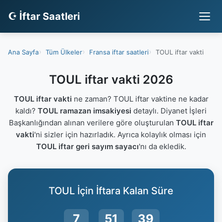
☪ İftar Saatleri
Ana Sayfa
Tüm Ülkeler
Fransa iftar saatleri
TOUL iftar vakti
TOUL iftar vakti 2026
TOUL iftar vakti
ne zaman? TOUL iftar vaktine ne kadar
kaldı?
TOUL ramazan imsakiyesi
detaylı. Diyanet İşleri
Başkanlığından alınan verilere göre oluşturulan
TOUL iftar
vakti
'ni sizler için hazırladık. Ayrıca kolaylık olması için
TOUL iftar geri sayım sayacı
'nı da ekledik.
TOUL İçin İftara Kalan Süre
7
51
38