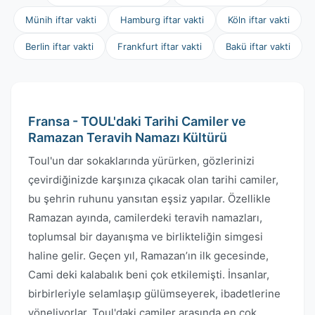
Münih iftar vakti
Hamburg iftar vakti
Köln iftar vakti
Berlin iftar vakti
Frankfurt iftar vakti
Bakü iftar vakti
Fransa - TOUL'daki Tarihi Camiler ve
Ramazan Teravih Namazı Kültürü
Toul'un dar sokaklarında yürürken, gözlerinizi
çevirdiğinizde karşınıza çıkacak olan tarihi camiler,
bu şehrin ruhunu yansıtan eşsiz yapılar. Özellikle
Ramazan ayında, camilerdeki teravih namazları,
toplumsal bir dayanışma ve birlikteliğin simgesi
haline gelir. Geçen yıl, Ramazan’ın ilk gecesinde,
Cami deki kalabalık beni çok etkilemişti. İnsanlar,
birbirleriyle selamlaşıp gülümseyerek, ibadetlerine
yöneliyorlar. Toul'daki camiler arasında en çok