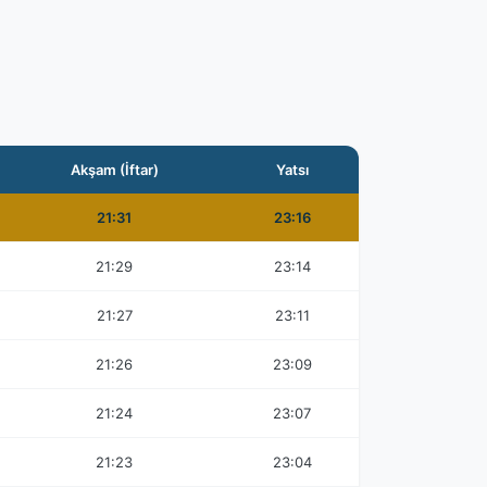
Akşam (İftar)
Yatsı
21:31
23:16
21:29
23:14
21:27
23:11
21:26
23:09
21:24
23:07
21:23
23:04