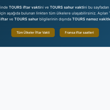
sinde
TOURS iftar vakti
ni ve
TOURS sahur vakti
ni bu sayfadan 
r için aşağıda bulunan linkten tüm ülkelere ulaşabilirsiniz. Açılan
iftar
ve
TOURS sahur
bilgilerinin dışında
TOURS namaz vakitle
Tüm Ülkeler İftar Vakti
Fransa iftar saatleri