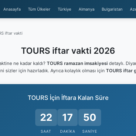
Anasayfa
Tüm Ülkeler
Türkiye
Almanya
Bulgaristan
Az
 iftar vakti
TOURS iftar vakti 2026
ktine ne kadar kaldı?
TOURS ramazan imsakiyesi
detaylı. Diya
'ni sizler için hazırladık. Ayrıca kolaylık olması için
TOURS iftar g
TOURS İçin İftara Kalan Süre
22
17
49
SAAT
DAKIKA
SANIYE