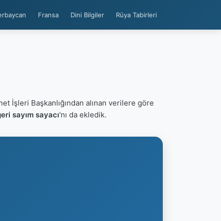
erbaycan
Fransa
Dini Bilgiler
Rüya Tabirleri
net İşleri Başkanlığından alınan verilere göre
eri sayım sayacı
'nı da ekledik.