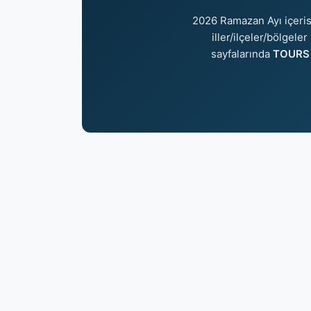
2026 Ramazan Ayı içeri
iller/ilçeler/bölgele
sayfalarında
TOURS 