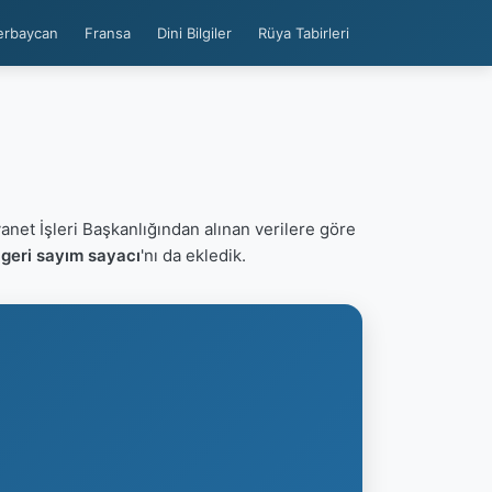
erbaycan
Fransa
Dini Bilgiler
Rüya Tabirleri
yanet İşleri Başkanlığından alınan verilere göre
geri sayım sayacı
'nı da ekledik.