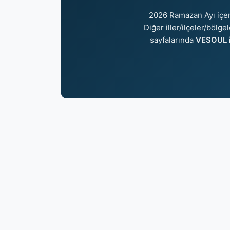
2026 Ramazan Ayı içe
Diğer iller/ilçeler/bölge
sayfalarında
VESOUL i