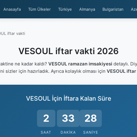
Anasayfa
Tüm Ülkeler
Türkiye
Almanya
Bulgaristan
Az
L iftar vakti
VESOUL iftar vakti 2026
aktine ne kadar kaldı?
VESOUL ramazan imsakiyesi
detaylı. Di
'ni sizler için hazırladık. Ayrıca kolaylık olması için
VESOUL iftar 
VESOUL İçin İftara Kalan Süre
2
33
27
SAAT
DAKIKA
SANIYE