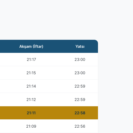
Akşam (İftar)
Yatsı
21:17
23:00
21:15
23:00
21:14
22:59
21:12
22:59
21:11
22:58
21:09
22:56