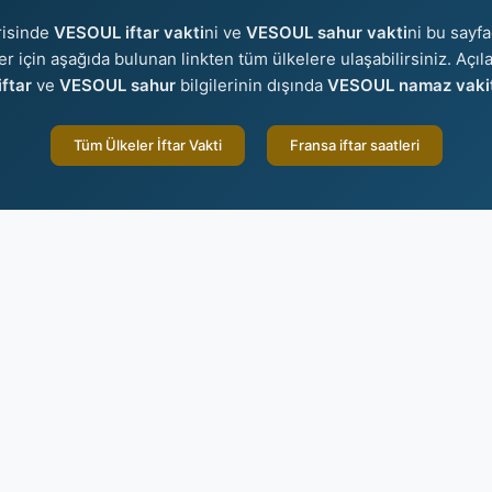
risinde
VESOUL iftar vakti
ni ve
VESOUL sahur vakti
ni bu sayfa
ler için aşağıda bulunan linkten tüm ülkelere ulaşabilirsiniz. Açı
ftar
ve
VESOUL sahur
bilgilerinin dışında
VESOUL namaz vakit
Tüm Ülkeler İftar Vakti
Fransa iftar saatleri