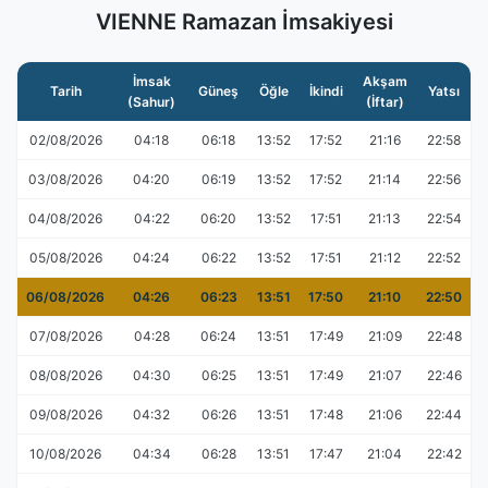
VIENNE Ramazan İmsakiyesi
İmsak
Akşam
Tarih
Güneş
Öğle
İkindi
Yatsı
(Sahur)
(İftar)
02/08/2026
04:18
06:18
13:52
17:52
21:16
22:58
03/08/2026
04:20
06:19
13:52
17:52
21:14
22:56
04/08/2026
04:22
06:20
13:52
17:51
21:13
22:54
05/08/2026
04:24
06:22
13:52
17:51
21:12
22:52
06/08/2026
04:26
06:23
13:51
17:50
21:10
22:50
07/08/2026
04:28
06:24
13:51
17:49
21:09
22:48
08/08/2026
04:30
06:25
13:51
17:49
21:07
22:46
09/08/2026
04:32
06:26
13:51
17:48
21:06
22:44
10/08/2026
04:34
06:28
13:51
17:47
21:04
22:42