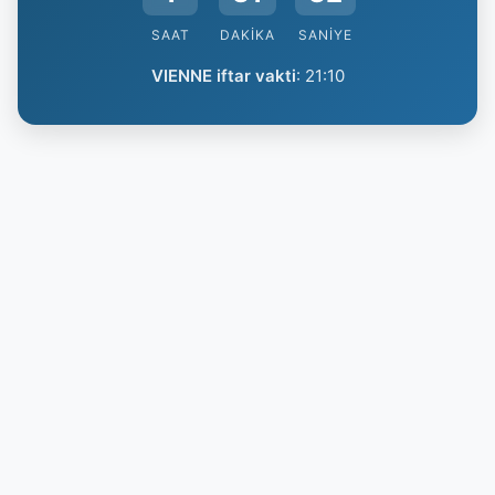
SAAT
DAKIKA
SANIYE
VIENNE iftar vakti
:
21:10