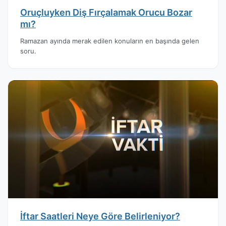
Oruçluyken Diş Fırçalamak Orucu Bozar
mı?
Ramazan ayında merak edilen konuların en başında gelen
soru.
İftar Saatleri Neye Göre Belirleniyor?