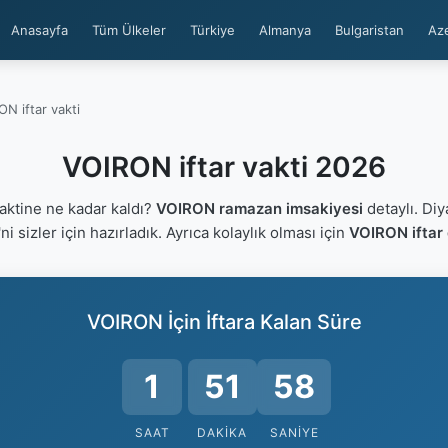
Anasayfa
Tüm Ülkeler
Türkiye
Almanya
Bulgaristan
Az
N iftar vakti
VOIRON iftar vakti 2026
aktine ne kadar kaldı?
VOIRON ramazan imsakiyesi
detaylı. Diy
'ni sizler için hazırladık. Ayrıca kolaylık olması için
VOIRON iftar 
VOIRON İçin İftara Kalan Süre
1
51
57
SAAT
DAKIKA
SANIYE