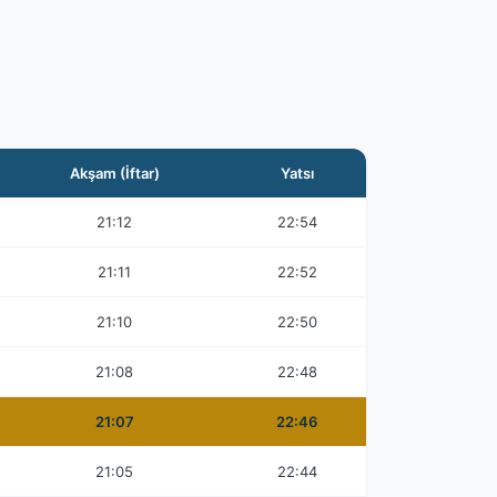
Akşam (İftar)
Yatsı
21:12
22:54
21:11
22:52
21:10
22:50
21:08
22:48
21:07
22:46
21:05
22:44