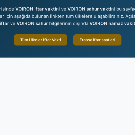
risinde
VOIRON iftar vakti
ni ve
VOIRON sahur vakti
ni bu sayfa
eler için aşağıda bulunan linkten tüm ülkelere ulaşabilirsiniz. Açı
ftar
ve
VOIRON sahur
bilgilerinin dışında
VOIRON namaz vakitl
Tüm Ülkeler İftar Vakti
Fransa iftar saatleri