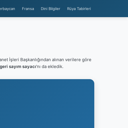
erbaycan
Fransa
Dini Bilgiler
Rüya Tabirleri
anet İşleri Başkanlığından alınan verilere göre
geri sayım sayacı
'nı da ekledik.