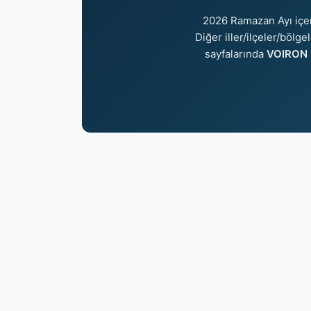
2026 Ramazan Ayı içe
Diğer iller/ilçeler/bölg
sayfalarında
VOIRON i