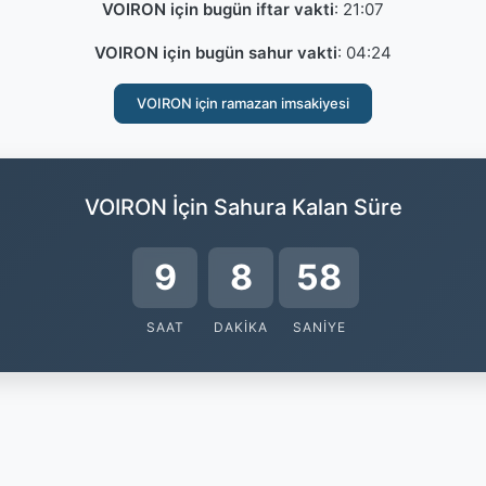
VOIRON için bugün iftar vakti
:
21:07
VOIRON için bugün sahur vakti
:
04:24
VOIRON için ramazan imsakiyesi
VOIRON İçin Sahura Kalan Süre
9
8
57
SAAT
DAKIKA
SANIYE