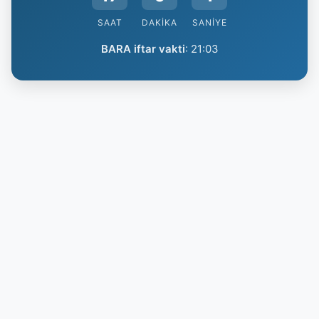
SAAT
DAKIKA
SANIYE
BARA iftar vakti
:
21:03