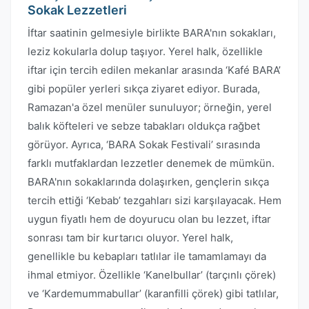
Sokak Lezzetleri
İftar saatinin gelmesiyle birlikte BARA'nın sokakları,
leziz kokularla dolup taşıyor. Yerel halk, özellikle
iftar için tercih edilen mekanlar arasında ‘Kafé BARA’
gibi popüler yerleri sıkça ziyaret ediyor. Burada,
Ramazan'a özel menüler sunuluyor; örneğin, yerel
balık köfteleri ve sebze tabakları oldukça rağbet
görüyor. Ayrıca, ‘BARA Sokak Festivali’ sırasında
farklı mutfaklardan lezzetler denemek de mümkün.
BARA'nın sokaklarında dolaşırken, gençlerin sıkça
tercih ettiği ‘Kebab’ tezgahları sizi karşılayacak. Hem
uygun fiyatlı hem de doyurucu olan bu lezzet, iftar
sonrası tam bir kurtarıcı oluyor. Yerel halk,
genellikle bu kebapları tatlılar ile tamamlamayı da
ihmal etmiyor. Özellikle ‘Kanelbullar’ (tarçınlı çörek)
ve ‘Kardemummabullar’ (karanfilli çörek) gibi tatlılar,