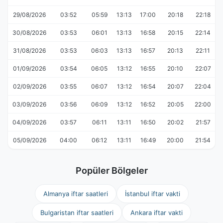
29/08/2026
03:52
05:59
13:13
17:00
20:18
22:18
30/08/2026
03:53
06:01
13:13
16:58
20:15
22:14
31/08/2026
03:53
06:03
13:13
16:57
20:13
22:11
01/09/2026
03:54
06:05
13:12
16:55
20:10
22:07
02/09/2026
03:55
06:07
13:12
16:54
20:07
22:04
03/09/2026
03:56
06:09
13:12
16:52
20:05
22:00
04/09/2026
03:57
06:11
13:11
16:50
20:02
21:57
05/09/2026
04:00
06:12
13:11
16:49
20:00
21:54
Popüler Bölgeler
Almanya iftar saatleri
İstanbul iftar vakti
Bulgaristan iftar saatleri
Ankara iftar vakti