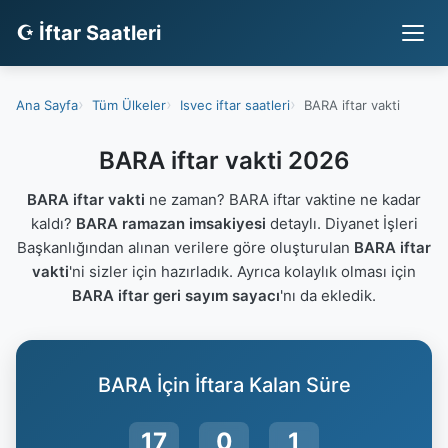
☪ İftar Saatleri
Ana Sayfa
Tüm Ülkeler
Isvec iftar saatleri
BARA iftar vakti
BARA iftar vakti 2026
BARA iftar vakti
ne zaman? BARA iftar vaktine ne kadar
kaldı?
BARA ramazan imsakiyesi
detaylı. Diyanet İşleri
Başkanlığından alınan verilere göre oluşturulan
BARA iftar
vakti
'ni sizler için hazırladık. Ayrıca kolaylık olması için
BARA iftar geri sayım sayacı
'nı da ekledik.
BARA İçin İftara Kalan Süre
17
0
0