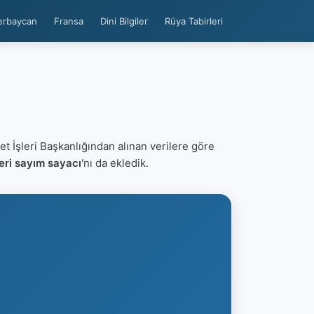
erbaycan
Fransa
Dini Bilgiler
Rüya Tabirleri
et İşleri Başkanlığından alınan verilere göre
eri sayım sayacı
'nı da ekledik.