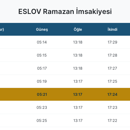
ESLOV Ramazan İmsakiyesi
ur)
Güneş
Öğle
İkindi
05:14
13:18
17:29
05:15
13:18
17:28
05:17
13:18
17:27
05:19
13:17
17:25
05:21
13:17
17:24
05:23
13:17
17:23
05:25
13:17
17:22