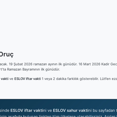
 Oruç
ılacak. 19 Şubat 2026 ramazan ayının ilk günüdür. 16 Mart 2026 Kadir Gec
t'ta Ramazan Bayramının ilk günüdür.
vakti
ve
ESLOV iftar vakti
1 veya 2 dakika farklılık gösterebilir. Lütfen
isinde
ESLOV iftar vakti
ni ve
ESLOV sahur vakti
ni bu sayfadan t
r için aşağıda bulunan linkten tüm ülkelere ulaşabilirsiniz. Açılan