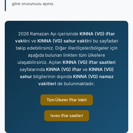
göre orucunuzu açınız.
2026 Ramazan Ayı içerisinde
KINNA (VG) iftar
vakti
ni ve
KINNA (VG) sahur vakti
ni bu sayfadan
takip edebilirsiniz. Diğer iller/ilçeler/bölgeler için
aşağıda bulunan linkten tüm ülkelere
ulaşabilirsiniz. Açılan
KINNA (VG) iftar saatleri
sayfalarında
KINNA (VG) iftar
ve
KINNA (VG)
sahur
bilgilerinin dışında
KINNA (VG) namaz
vakitleri
de bulunmaktadır.
Tüm Ülkeler İftar Vakti
Isvec iftar saatleri