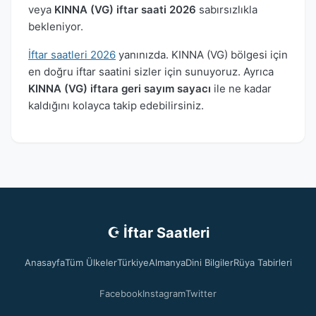
veya
KINNA (VG) iftar saati 2026
sabırsızlıkla
bekleniyor.
İftar saatleri 2026
yanınızda. KINNA (VG) bölgesi için
en doğru iftar saatini sizler için sunuyoruz. Ayrıca
KINNA (VG) iftara geri sayım sayacı
ile ne kadar
kaldığını kolayca takip edebilirsiniz.
☪ İftar Saatleri
Anasayfa
Tüm Ülkeler
Türkiye
Almanya
Dini Bilgiler
Rüya Tabirleri
Facebook
Instagram
Twitter