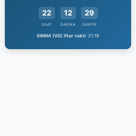
22
12
29
SAAT
DAKIKA
SANIYE
KINNA (VG) iftar vakti
:
21:18