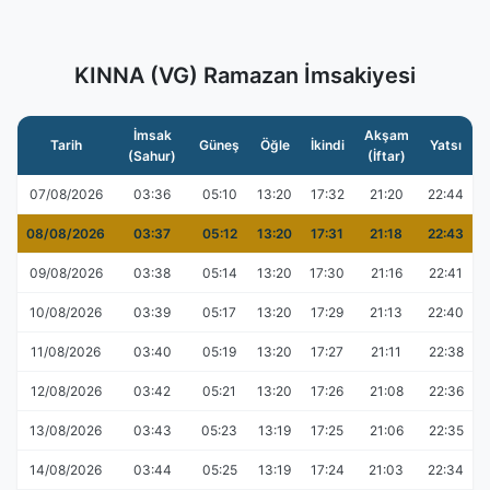
KINNA (VG) Ramazan İmsakiyesi
İmsak
Akşam
Tarih
Güneş
Öğle
İkindi
Yatsı
(Sahur)
(İftar)
07/08/2026
03:36
05:10
13:20
17:32
21:20
22:44
08/08/2026
03:37
05:12
13:20
17:31
21:18
22:43
09/08/2026
03:38
05:14
13:20
17:30
21:16
22:41
10/08/2026
03:39
05:17
13:20
17:29
21:13
22:40
11/08/2026
03:40
05:19
13:20
17:27
21:11
22:38
12/08/2026
03:42
05:21
13:20
17:26
21:08
22:36
13/08/2026
03:43
05:23
13:19
17:25
21:06
22:35
14/08/2026
03:44
05:25
13:19
17:24
21:03
22:34