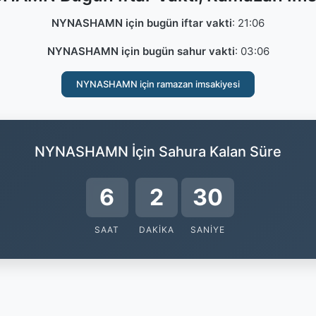
NYNASHAMN için bugün iftar vakti
:
21:06
NYNASHAMN için bugün sahur vakti
:
03:06
NYNASHAMN için ramazan imsakiyesi
NYNASHAMN İçin Sahura Kalan Süre
6
2
29
SAAT
DAKIKA
SANIYE