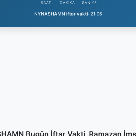
SAAT
DAKIKA
SANIYE
NYNASHAMN iftar vakti
:
21:06
AMN Bugün İftar Vakti, Ramazan İms