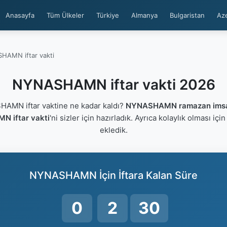
Anasayfa
Tüm Ülkeler
Türkiye
Almanya
Bulgaristan
Az
HAMN iftar vakti
NYNASHAMN iftar vakti 2026
MN iftar vaktine ne kadar kaldı?
NYNASHAMN ramazan imsa
 iftar vakti
'ni sizler için hazırladık. Ayrıca kolaylık olması içi
ekledik.
NYNASHAMN İçin İftara Kalan Süre
0
2
29