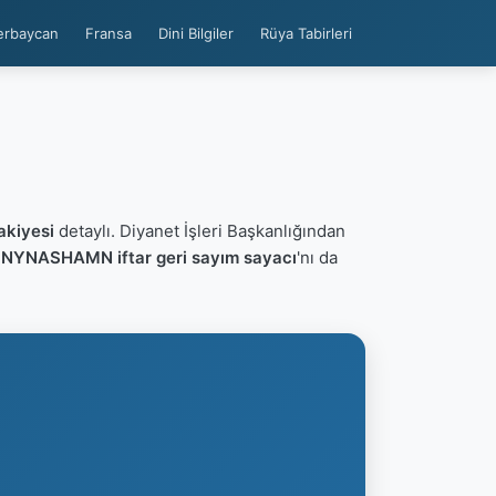
erbaycan
Fransa
Dini Bilgiler
Rüya Tabirleri
kiyesi
detaylı. Diyanet İşleri Başkanlığından
n
NYNASHAMN iftar geri sayım sayacı
'nı da