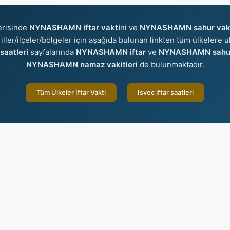
erisinde
NYNASHAMN iftar vakti
ni ve
NYNASHAMN sahur vak
 iller/ilçeler/bölgeler için aşağıda bulunan linkten tüm ülkelere ul
aatleri
sayfalarında
NYNASHAMN iftar
ve
NYNASHAMN sahu
NYNASHAMN namaz vakitleri
de bulunmaktadır.
Tüm Ülkeler İftar Vakti
Isvec iftar saatleri