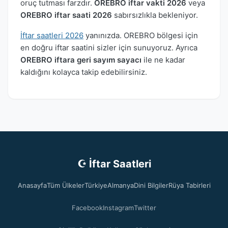
oruç tutması farzdır.
OREBRO iftar vakti 2026
veya
OREBRO iftar saati 2026
sabırsızlıkla bekleniyor.
İftar saatleri 2026
yanınızda. OREBRO bölgesi için
en doğru iftar saatini sizler için sunuyoruz. Ayrıca
OREBRO iftara geri sayım sayacı
ile ne kadar
kaldığını kolayca takip edebilirsiniz.
☪ İftar Saatleri
Anasayfa
Tüm Ülkeler
Türkiye
Almanya
Dini Bilgiler
Rüya Tabirleri
Facebook
Instagram
Twitter