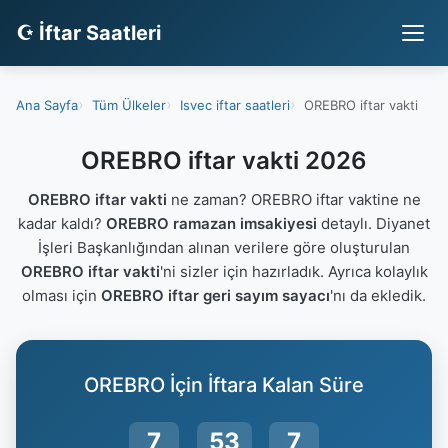
☪ İftar Saatleri
Ana Sayfa
Tüm Ülkeler
Isvec iftar saatleri
OREBRO iftar vakti
OREBRO iftar vakti 2026
OREBRO iftar vakti
ne zaman? OREBRO iftar vaktine ne
kadar kaldı?
OREBRO ramazan imsakiyesi
detaylı. Diyanet
İşleri Başkanlığından alınan verilere göre oluşturulan
OREBRO iftar vakti
'ni sizler için hazırladık. Ayrıca kolaylık
olması için
OREBRO iftar geri sayım sayacı
'nı da ekledik.
OREBRO İçin İftara Kalan Süre
7
53
6