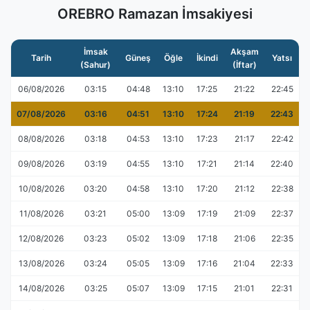
OREBRO Ramazan İmsakiyesi
İmsak
Akşam
Tarih
Güneş
Öğle
İkindi
Yatsı
(Sahur)
(İftar)
06/08/2026
03:15
04:48
13:10
17:25
21:22
22:45
07/08/2026
03:16
04:51
13:10
17:24
21:19
22:43
08/08/2026
03:18
04:53
13:10
17:23
21:17
22:42
09/08/2026
03:19
04:55
13:10
17:21
21:14
22:40
10/08/2026
03:20
04:58
13:10
17:20
21:12
22:38
11/08/2026
03:21
05:00
13:09
17:19
21:09
22:37
12/08/2026
03:23
05:02
13:09
17:18
21:06
22:35
13/08/2026
03:24
05:05
13:09
17:16
21:04
22:33
14/08/2026
03:25
05:07
13:09
17:15
21:01
22:31