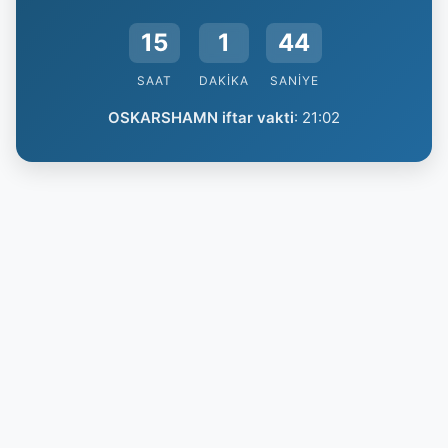
15
1
44
SAAT
DAKIKA
SANIYE
OSKARSHAMN iftar vakti
:
21:02