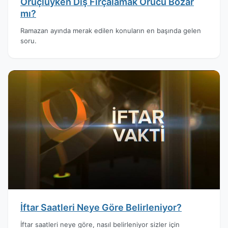
Oruçluyken Diş Fırçalamak Orucu Bozar
mı?
Ramazan ayında merak edilen konuların en başında gelen
soru.
İftar Saatleri Neye Göre Belirleniyor?
İftar saatleri neye göre, nasıl belirleniyor sizler için