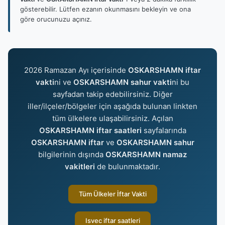
gösterebilir. Lütfen ezanın okunmasını bekleyin ve ona
göre orucunuzu açınız.
2026 Ramazan Ayı içerisinde
OSKARSHAMN iftar
vakti
ni ve
OSKARSHAMN sahur vakti
ni bu
sayfadan takip edebilirsiniz. Diğer
iller/ilçeler/bölgeler için aşağıda bulunan linkten
tüm ülkelere ulaşabilirsiniz. Açılan
OSKARSHAMN iftar saatleri
sayfalarında
OSKARSHAMN iftar
ve
OSKARSHAMN sahur
bilgilerinin dışında
OSKARSHAMN namaz
vakitleri
de bulunmaktadır.
Tüm Ülkeler İftar Vakti
Isvec iftar saatleri