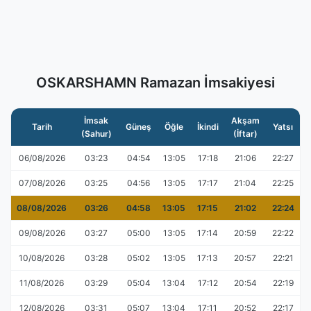
OSKARSHAMN Ramazan İmsakiyesi
İmsak
Akşam
Tarih
Güneş
Öğle
İkindi
Yatsı
(Sahur)
(İftar)
06/08/2026
03:23
04:54
13:05
17:18
21:06
22:27
07/08/2026
03:25
04:56
13:05
17:17
21:04
22:25
08/08/2026
03:26
04:58
13:05
17:15
21:02
22:24
09/08/2026
03:27
05:00
13:05
17:14
20:59
22:22
10/08/2026
03:28
05:02
13:05
17:13
20:57
22:21
11/08/2026
03:29
05:04
13:04
17:12
20:54
22:19
12/08/2026
03:31
05:07
13:04
17:11
20:52
22:17