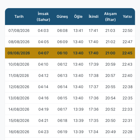
İmsak
Akşam
Tarih
Güneş
Öğle
İkindi
Yatsı
(Sahur)
(İftar)
07/08/2026
04:03
06:08
13:41
17:41
21:03
22:50
08/08/2026
04:05
06:09
13:40
17:40
21:02
22:47
09/08/2026
04:07
06:10
13:40
17:40
21:00
22:45
10/08/2026
04:10
06:12
13:40
17:39
20:59
22:43
11/08/2026
04:12
06:13
13:40
17:38
20:57
22:40
12/08/2026
04:14
06:14
13:40
17:37
20:55
22:38
13/08/2026
04:16
06:15
13:40
17:36
20:54
22:35
14/08/2026
04:19
06:17
13:39
17:36
20:52
22:33
15/08/2026
04:21
06:18
13:39
17:35
20:50
22:31
16/08/2026
04:23
06:19
13:39
17:34
20:49
22:28