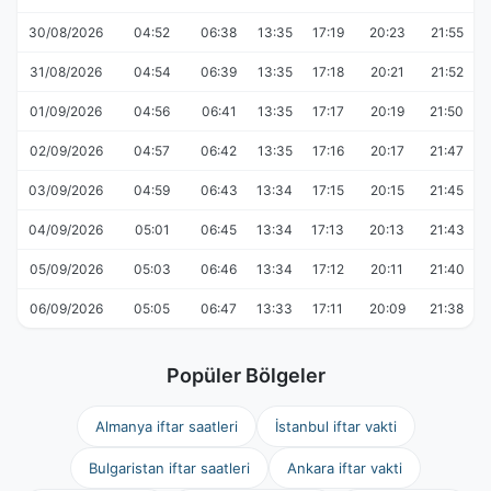
30/08/2026
04:52
06:38
13:35
17:19
20:23
21:55
31/08/2026
04:54
06:39
13:35
17:18
20:21
21:52
01/09/2026
04:56
06:41
13:35
17:17
20:19
21:50
02/09/2026
04:57
06:42
13:35
17:16
20:17
21:47
03/09/2026
04:59
06:43
13:34
17:15
20:15
21:45
04/09/2026
05:01
06:45
13:34
17:13
20:13
21:43
05/09/2026
05:03
06:46
13:34
17:12
20:11
21:40
06/09/2026
05:05
06:47
13:33
17:11
20:09
21:38
Popüler Bölgeler
Almanya iftar saatleri
İstanbul iftar vakti
Bulgaristan iftar saatleri
Ankara iftar vakti