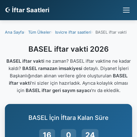
☪ İftar Saatleri
Ana Sayfa
Tüm Ülkeler
Isvicre iftar saatleri
BASEL iftar vakti
BASEL iftar vakti 2026
BASEL iftar vakti
ne zaman? BASEL iftar vaktine ne kadar
kaldı?
BASEL ramazan imsakiyesi
detaylı. Diyanet İşleri
Başkanlığından alınan verilere göre oluşturulan
BASEL
iftar vakti
'ni sizler için hazırladık. Ayrıca kolaylık olması
için
BASEL iftar geri sayım sayacı
'nı da ekledik.
BASEL İçin İftara Kalan Süre
16
0
23