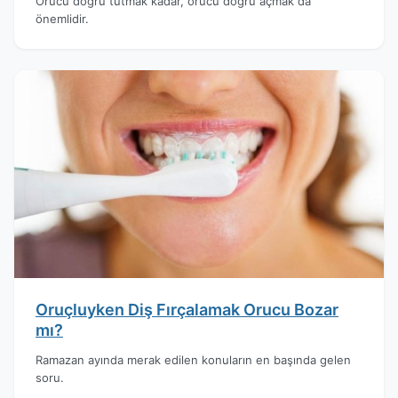
Orucu doğru tutmak kadar, orucu doğru açmak da
önemlidir.
Oruçluyken Diş Fırçalamak Orucu Bozar
mı?
Ramazan ayında merak edilen konuların en başında gelen
soru.