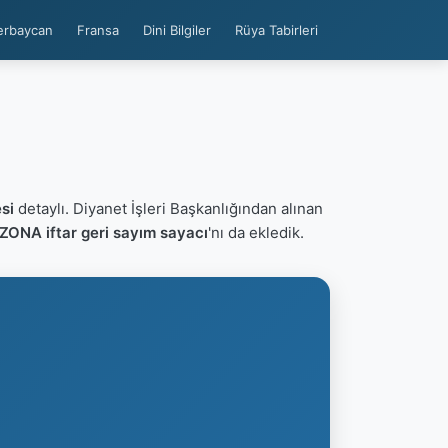
erbaycan
Fransa
Dini Bilgiler
Rüya Tabirleri
si
detaylı. Diyanet İşleri Başkanlığından alınan
ZONA iftar geri sayım sayacı
'nı da ekledik.