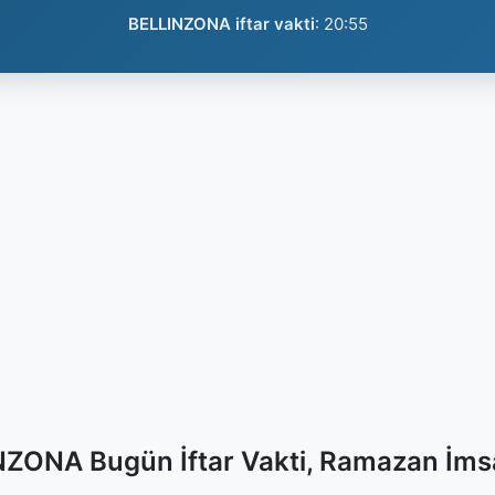
BELLINZONA iftar vakti
:
20:55
ZONA Bugün İftar Vakti, Ramazan İms