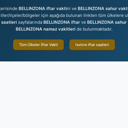
çerisinde
BELLINZONA iftar vakti
ni ve
BELLINZONA sahur vakt
 iller/ilçeler/bölgeler için aşağıda bulunan linkten tüm ülkelere ul
saatleri
sayfalarında
BELLINZONA iftar
ve
BELLINZONA sahur
BELLINZONA namaz vakitleri
de bulunmaktadır.
Tüm Ülkeler İftar Vakti
Isvicre iftar saatleri