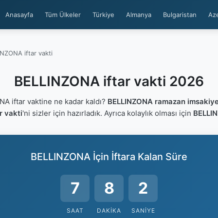
Anasayfa
Tüm Ülkeler
Türkiye
Almanya
Bulgaristan
Az
NZONA iftar vakti
BELLINZONA iftar vakti 2026
 iftar vaktine ne kadar kaldı?
BELLINZONA ramazan imsakiye
 vakti
'ni sizler için hazırladık. Ayrıca kolaylık olması için
BELLIN
BELLINZONA İçin İftara Kalan Süre
7
8
1
SAAT
DAKIKA
SANIYE