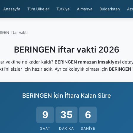
Anasayfa
Tüm Ülkeler
Türkiye
Almanya
Bulgaristan
Az
GEN iftar vakti
BERINGEN iftar vakti 2026
r vaktine ne kadar kaldı?
BERINGEN ramazan imsakiyesi
detayl
kti
'ni sizler için hazırladık. Ayrıca kolaylık olması için
BERINGEN i
BERINGEN İçin İftara Kalan Süre
9
35
6
SAAT
DAKIKA
SANIYE