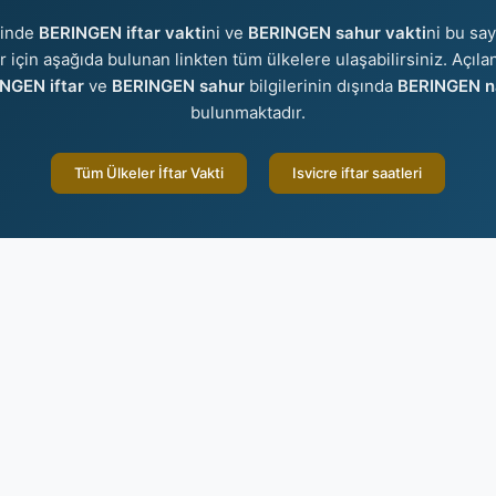
sinde
BERINGEN iftar vakti
ni ve
BERINGEN sahur vakti
ni bu say
er için aşağıda bulunan linkten tüm ülkelere ulaşabilirsiniz. Açıla
NGEN iftar
ve
BERINGEN sahur
bilgilerinin dışında
BERINGEN na
bulunmaktadır.
Tüm Ülkeler İftar Vakti
Isvicre iftar saatleri