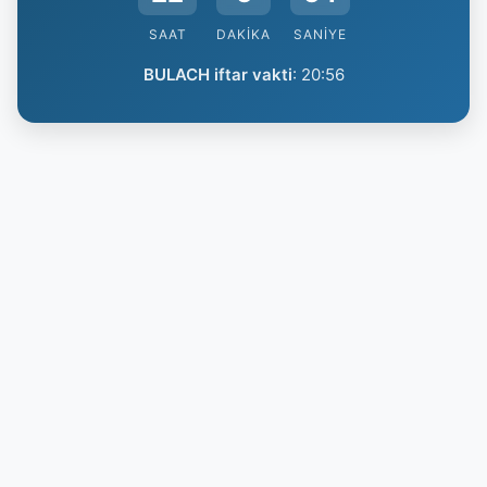
SAAT
DAKIKA
SANIYE
BULACH iftar vakti
:
20:56