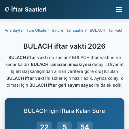
☪ İftar Saatleri
Ana Sayfa
Tüm Ülkeler
Isvicre iftar saatleri
BULACH iftar vakti
BULACH iftar vakti 2026
BULACH iftar vakti
ne zaman? BULACH iftar vaktine ne
kadar kaldı?
BULACH ramazan imsakiyesi
detaylı. Diyanet
İşleri Başkanlığından alınan verilere göre oluşturulan
BULACH iftar vakti
'ni sizler için hazırladık. Ayrıca kolaylık
olması için
BULACH iftar geri sayım sayacı
'nı da ekledik.
BULACH İçin İftara Kalan Süre
22
5
53