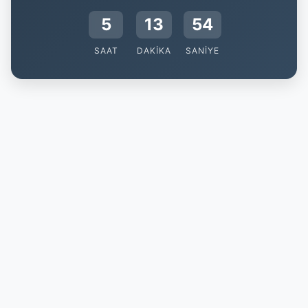
5
13
53
SAAT
DAKIKA
SANIYE