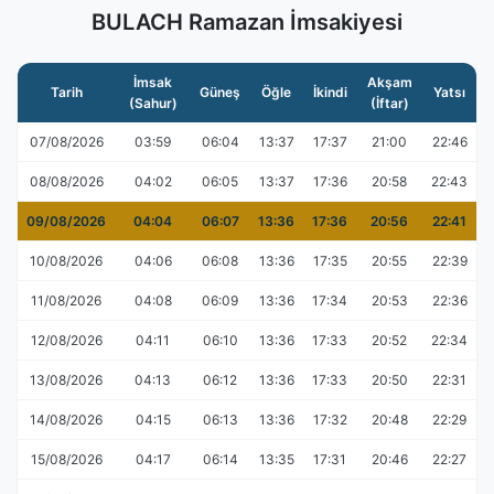
BULACH Ramazan İmsakiyesi
İmsak
Akşam
Tarih
Güneş
Öğle
İkindi
Yatsı
(Sahur)
(İftar)
07/08/2026
03:59
06:04
13:37
17:37
21:00
22:46
08/08/2026
04:02
06:05
13:37
17:36
20:58
22:43
09/08/2026
04:04
06:07
13:36
17:36
20:56
22:41
10/08/2026
04:06
06:08
13:36
17:35
20:55
22:39
11/08/2026
04:08
06:09
13:36
17:34
20:53
22:36
12/08/2026
04:11
06:10
13:36
17:33
20:52
22:34
13/08/2026
04:13
06:12
13:36
17:33
20:50
22:31
14/08/2026
04:15
06:13
13:36
17:32
20:48
22:29
15/08/2026
04:17
06:14
13:35
17:31
20:46
22:27