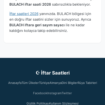
BULACH iftar saati 2026
sabırsızlıkla bekleniyor.
İftar saatleri 2026
yanınızda. BULACH bölgesi için
en doğru iftar saatini sizler için sunuyoruz. Ayrıca
BULACH iftara geri sayım sayacı
ile ne kadar
kaldığını kolayca takip edebilirsiniz.
☪ İftar Saatleri
Anasayfa
Tüm Ülkeler
Türkiye
Almanya
Dini Bilgiler
Rüya Tabirleri
Facebook
Instagram
Twitter
Gizlilik Politikası
Kullanım Sözleşmesi