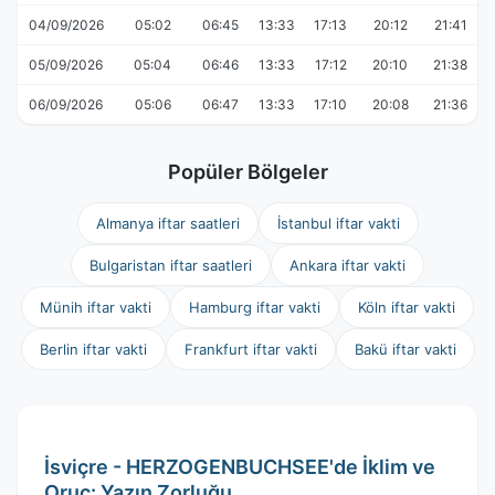
04/09/2026
05:02
06:45
13:33
17:13
20:12
21:41
05/09/2026
05:04
06:46
13:33
17:12
20:10
21:38
06/09/2026
05:06
06:47
13:33
17:10
20:08
21:36
Popüler Bölgeler
Almanya iftar saatleri
İstanbul iftar vakti
Bulgaristan iftar saatleri
Ankara iftar vakti
Münih iftar vakti
Hamburg iftar vakti
Köln iftar vakti
Berlin iftar vakti
Frankfurt iftar vakti
Bakü iftar vakti
İsviçre - HERZOGENBUCHSEE'de İklim ve
Oruç: Yazın Zorluğu