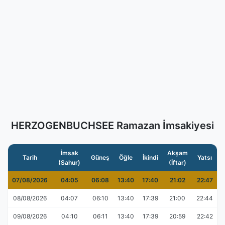
HERZOGENBUCHSEE Ramazan İmsakiyesi
İmsak
Akşam
Tarih
Güneş
Öğle
İkindi
Yatsı
(Sahur)
(İftar)
07/08/2026
04:05
06:08
13:40
17:40
21:02
22:47
08/08/2026
04:07
06:10
13:40
17:39
21:00
22:44
09/08/2026
04:10
06:11
13:40
17:39
20:59
22:42