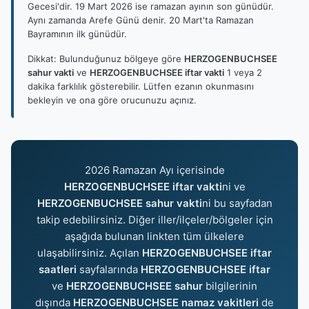
Gecesi'dir. 19 Mart 2026 ise ramazan ayının son günüdür.
Aynı zamanda Arefe Günü denir. 20 Mart'ta Ramazan
Bayramının ilk günüdür.
Dikkat: Bulunduğunuz bölgeye göre
HERZOGENBUCHSEE
sahur vakti
ve
HERZOGENBUCHSEE iftar vakti
1 veya 2
dakika farklılık gösterebilir. Lütfen ezanın okunmasını
bekleyin ve ona göre orucunuzu açınız.
2026 Ramazan Ayı içerisinde
HERZOGENBUCHSEE iftar vakti
ni ve
HERZOGENBUCHSEE sahur vakti
ni bu sayfadan
takip edebilirsiniz. Diğer iller/ilçeler/bölgeler için
aşağıda bulunan linkten tüm ülkelere
ulaşabilirsiniz. Açılan
HERZOGENBUCHSEE iftar
saatleri
sayfalarında
HERZOGENBUCHSEE iftar
ve
HERZOGENBUCHSEE sahur
bilgilerinin
dışında
HERZOGENBUCHSEE namaz vakitleri
de