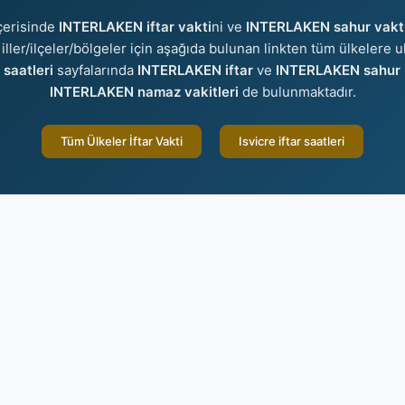
çerisinde
INTERLAKEN iftar vakti
ni ve
INTERLAKEN sahur vakt
 iller/ilçeler/bölgeler için aşağıda bulunan linkten tüm ülkelere ul
saatleri
sayfalarında
INTERLAKEN iftar
ve
INTERLAKEN sahur
INTERLAKEN namaz vakitleri
de bulunmaktadır.
Tüm Ülkeler İftar Vakti
Isvicre iftar saatleri