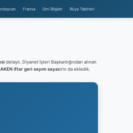
erbaycan
Fransa
Dini Bilgiler
Rüya Tabirleri
si
detaylı. Diyanet İşleri Başkanlığından alınan
AKEN iftar geri sayım sayacı
'nı da ekledik.