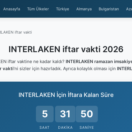
Anasayfa
Tüm Ülkeler
Türkiye
Almanya
Bulgaristan
Az
LAKEN iftar vakti
INTERLAKEN iftar vakti 2026
 iftar vaktine ne kadar kaldı?
INTERLAKEN ramazan imsakiye
 vakti
'ni sizler için hazırladık. Ayrıca kolaylık olması için
INTERL
INTERLAKEN İçin İftara Kalan Süre
5
31
50
SAAT
DAKIKA
SANIYE