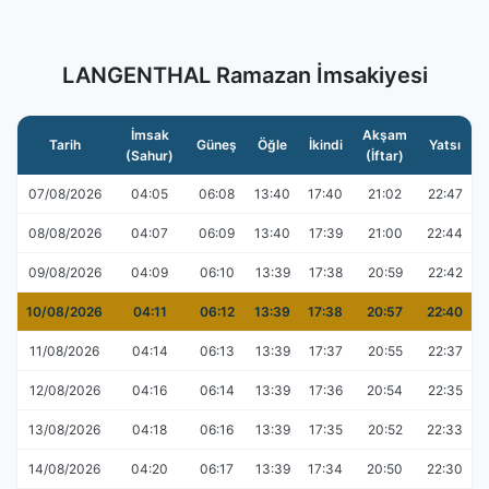
LANGENTHAL Ramazan İmsakiyesi
İmsak
Akşam
Tarih
Güneş
Öğle
İkindi
Yatsı
(Sahur)
(İftar)
07/08/2026
04:05
06:08
13:40
17:40
21:02
22:47
08/08/2026
04:07
06:09
13:40
17:39
21:00
22:44
09/08/2026
04:09
06:10
13:39
17:38
20:59
22:42
10/08/2026
04:11
06:12
13:39
17:38
20:57
22:40
11/08/2026
04:14
06:13
13:39
17:37
20:55
22:37
12/08/2026
04:16
06:14
13:39
17:36
20:54
22:35
13/08/2026
04:18
06:16
13:39
17:35
20:52
22:33
14/08/2026
04:20
06:17
13:39
17:34
20:50
22:30