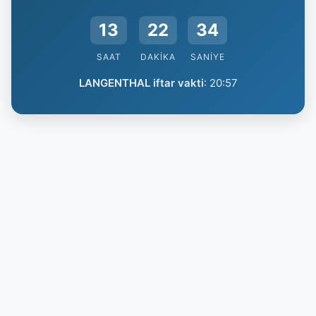
13
22
34
SAAT
DAKIKA
SANIYE
LANGENTHAL iftar vakti
:
20:57