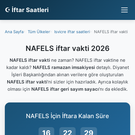
☪ İftar Saatleri
Ana Sayfa
Tüm Ülkeler
Isvicre iftar saatleri
NAFELS iftar vakti
NAFELS iftar vakti 2026
NAFELS iftar vakti
ne zaman? NAFELS iftar vaktine ne
kadar kaldı?
NAFELS ramazan imsakiyesi
detaylı. Diyanet
İşleri Başkanlığından alınan verilere göre oluşturulan
NAFELS iftar vakti
'ni sizler için hazırladık. Ayrıca kolaylık
olması için
NAFELS iftar geri sayım sayacı
'nı da ekledik.
NAFELS İçin İftara Kalan Süre
16
22
29