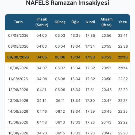
NAFELS Ramazan İmsakiyesi
İmsak
Akşam
Tarih
Güneş
Öğle
İkindi
Yatsı
(Sahur)
(İftar)
07/08/2026
04:00
06:03
13:35
17:35
20:56
22:41
08/08/2026
04:03
06:04
13:34
17:34
20:55
22:38
09/08/2026
04:05
06:06
13:34
17:33
20:53
22:36
10/08/2026
04:07
06:07
13:34
17:32
20:52
22:34
11/08/2026
04:09
06:08
13:34
17:32
20:50
22:32
12/08/2026
04:11
06:09
13:34
17:31
20:48
22:29
13/08/2026
04:14
06:11
13:34
17:30
20:47
22:27
14/08/2026
04:16
06:12
13:34
17:29
20:45
22:25
15/08/2026
04:18
06:13
13:33
17:28
20:43
22:22
16/08/2026
04:20
06:15
13:33
17:28
20:42
22:20