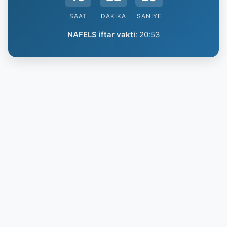
SAAT
DAKIKA
SANIYE
NAFELS iftar vakti
:
20:53