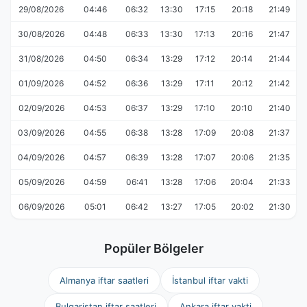
29/08/2026
04:46
06:32
13:30
17:15
20:18
21:49
30/08/2026
04:48
06:33
13:30
17:13
20:16
21:47
31/08/2026
04:50
06:34
13:29
17:12
20:14
21:44
01/09/2026
04:52
06:36
13:29
17:11
20:12
21:42
02/09/2026
04:53
06:37
13:29
17:10
20:10
21:40
03/09/2026
04:55
06:38
13:28
17:09
20:08
21:37
04/09/2026
04:57
06:39
13:28
17:07
20:06
21:35
05/09/2026
04:59
06:41
13:28
17:06
20:04
21:33
06/09/2026
05:01
06:42
13:27
17:05
20:02
21:30
Popüler Bölgeler
Almanya iftar saatleri
İstanbul iftar vakti
Bulgaristan iftar saatleri
Ankara iftar vakti