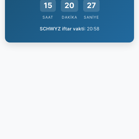
15
20
26
SAAT
DAKIKA
SANIYE
SCHWYZ iftar vakti
:
20:58