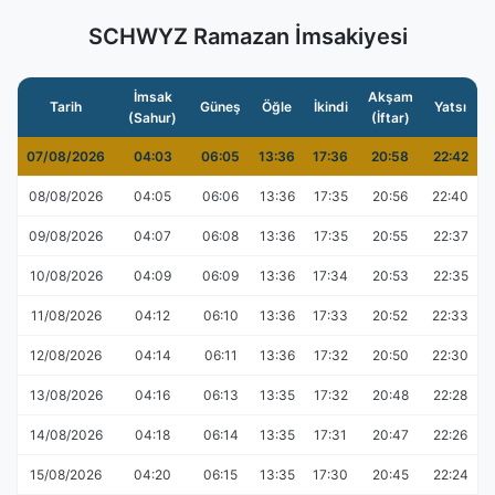
SCHWYZ Ramazan İmsakiyesi
İmsak
Akşam
Tarih
Güneş
Öğle
İkindi
Yatsı
(Sahur)
(İftar)
07/08/2026
04:03
06:05
13:36
17:36
20:58
22:42
08/08/2026
04:05
06:06
13:36
17:35
20:56
22:40
09/08/2026
04:07
06:08
13:36
17:35
20:55
22:37
10/08/2026
04:09
06:09
13:36
17:34
20:53
22:35
11/08/2026
04:12
06:10
13:36
17:33
20:52
22:33
12/08/2026
04:14
06:11
13:36
17:32
20:50
22:30
13/08/2026
04:16
06:13
13:35
17:32
20:48
22:28
14/08/2026
04:18
06:14
13:35
17:31
20:47
22:26
15/08/2026
04:20
06:15
13:35
17:30
20:45
22:24