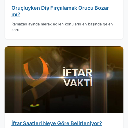
Oruçluyken Diş Fırçalamak Orucu Bozar
mı?
Ramazan ayında merak edilen konuların en başında gelen
soru.
İftar Saatleri Neye Göre Belirleniyor?