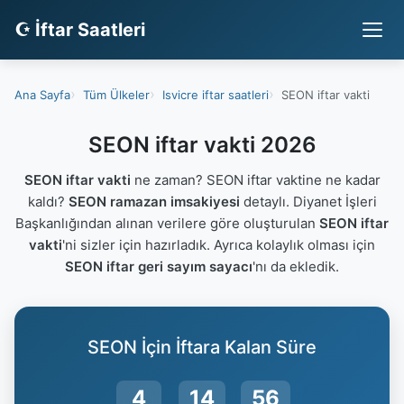
☪ İftar Saatleri
Ana Sayfa
Tüm Ülkeler
Isvicre iftar saatleri
SEON iftar vakti
SEON iftar vakti 2026
SEON iftar vakti
ne zaman? SEON iftar vaktine ne kadar
kaldı?
SEON ramazan imsakiyesi
detaylı. Diyanet İşleri
Başkanlığından alınan verilere göre oluşturulan
SEON iftar
vakti
'ni sizler için hazırladık. Ayrıca kolaylık olması için
SEON iftar geri sayım sayacı
'nı da ekledik.
SEON İçin İftara Kalan Süre
4
14
55