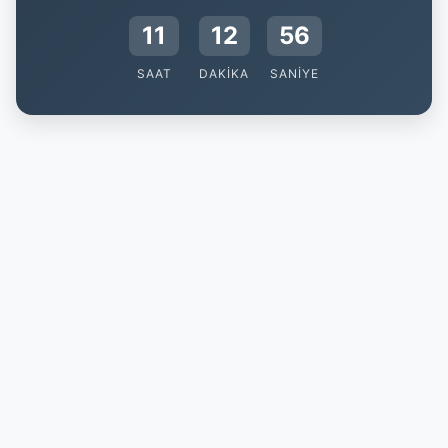
11
12
55
SAAT
DAKIKA
SANIYE