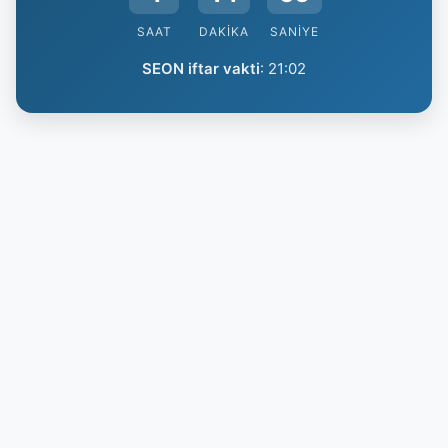
SAAT
DAKIKA
SANIYE
SEON iftar vakti
:
21:02