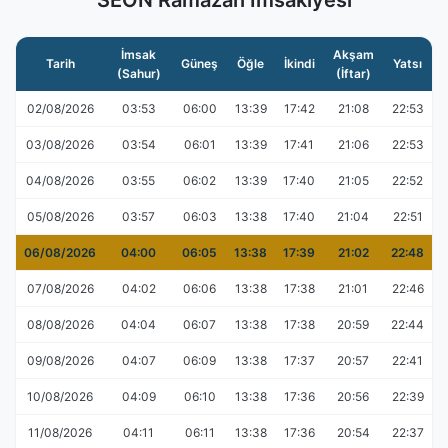
SEON Ramazan İmsakiyesi
İmsak
Akşam
Tarih
Güneş
Öğle
İkindi
Yatsı
(Sahur)
(İftar)
02/08/2026
03:53
06:00
13:39
17:42
21:08
22:53
03/08/2026
03:54
06:01
13:39
17:41
21:06
22:53
04/08/2026
03:55
06:02
13:39
17:40
21:05
22:52
05/08/2026
03:57
06:03
13:38
17:40
21:04
22:51
06/08/2026
04:00
06:05
13:38
17:39
21:02
22:48
07/08/2026
04:02
06:06
13:38
17:38
21:01
22:46
08/08/2026
04:04
06:07
13:38
17:38
20:59
22:44
09/08/2026
04:07
06:09
13:38
17:37
20:57
22:41
10/08/2026
04:09
06:10
13:38
17:36
20:56
22:39
11/08/2026
04:11
06:11
13:38
17:36
20:54
22:37