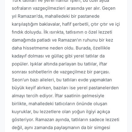
Türk tatlıları ve yerel hamur işleri, bu özel ayda
sofraların vazgeçilmezleri arasında yer alır. Geçen
yıl Ramazan'da, mahalledeki bir pastanede
karşılaştığım baklavalar, hafif şerbetli, çıtır çıtır ve içi
fındık doluydu. İlk ısırıkta, tatlısının o özel lezzeti
damağımda patladı ve Ramazan'ın ruhunu bir kez
daha hissetmeme neden oldu. Burada, özellikle
kadayıf dolması ve güllaç gibi yerel tatlılar da
popüler. Işıklar altında parlayan bu tatlılar, iftar
sonrası sohbetlerin de vazgeçilmez bir parçası.
Seon'un bazı aileleri, bu tatlıları evde yapmaktan
büyük keyif alırken, bazıları ise yerel pastanelerden
almayı tercih ediyor. İftar saatinin gelmesiyle
birlikte, mahalledeki tatlıcıların önünde oluşan
kuyruklar, bu lezzetlere olan yoğun ilgiyi açıkça
gösteriyor. Ramazan ayında, tatlıların sadece lezzeti
değil, aynı zamanda paylaşmanın da bir simgesi