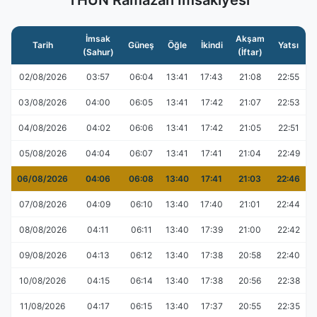
THUN Ramazan İmsakiyesi
İmsak
Akşam
Tarih
Güneş
Öğle
İkindi
Yatsı
(Sahur)
(İftar)
02/08/2026
03:57
06:04
13:41
17:43
21:08
22:55
03/08/2026
04:00
06:05
13:41
17:42
21:07
22:53
04/08/2026
04:02
06:06
13:41
17:42
21:05
22:51
05/08/2026
04:04
06:07
13:41
17:41
21:04
22:49
06/08/2026
04:06
06:08
13:40
17:41
21:03
22:46
07/08/2026
04:09
06:10
13:40
17:40
21:01
22:44
08/08/2026
04:11
06:11
13:40
17:39
21:00
22:42
09/08/2026
04:13
06:12
13:40
17:38
20:58
22:40
10/08/2026
04:15
06:14
13:40
17:38
20:56
22:38
11/08/2026
04:17
06:15
13:40
17:37
20:55
22:35