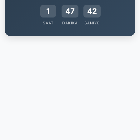
1
47
41
SAAT
DAKIKA
SANIYE