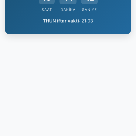
SAAT
DAKIKA
SANIYE
THUN iftar vakti
:
21:03