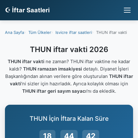
☪ İftar Saatleri
Ana Sayfa
Tüm Ülkeler
Isvicre iftar saatleri
THUN iftar vakti
THUN iftar vakti 2026
THUN iftar vakti
ne zaman? THUN iftar vaktine ne kadar
kaldı?
THUN ramazan imsakiyesi
detaylı. Diyanet İşleri
Başkanlığından alınan verilere göre oluşturulan
THUN iftar
vakti
'ni sizler için hazırladık. Ayrıca kolaylık olması için
THUN iftar geri sayım sayacı
'nı da ekledik.
THUN İçin İftara Kalan Süre
18
44
41