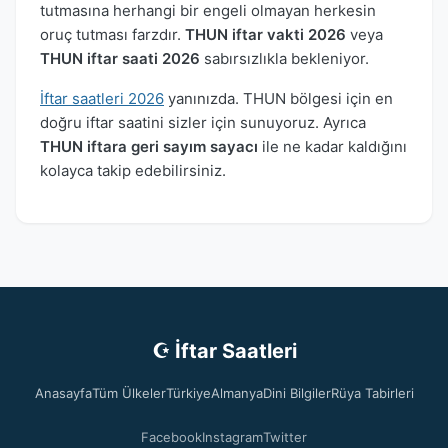
tutmasına herhangi bir engeli olmayan herkesin
oruç tutması farzdır.
THUN iftar vakti 2026
veya
THUN iftar saati 2026
sabırsızlıkla bekleniyor.
İftar saatleri 2026
yanınızda. THUN bölgesi için en
doğru iftar saatini sizler için sunuyoruz. Ayrıca
THUN iftara geri sayım sayacı
ile ne kadar kaldığını
kolayca takip edebilirsiniz.
☪ İftar Saatleri
Anasayfa
Tüm Ülkeler
Türkiye
Almanya
Dini Bilgiler
Rüya Tabirleri
Facebook
Instagram
Twitter