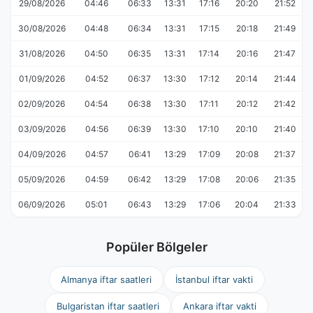
29/08/2026
04:46
06:33
13:31
17:16
20:20
21:52
30/08/2026
04:48
06:34
13:31
17:15
20:18
21:49
31/08/2026
04:50
06:35
13:31
17:14
20:16
21:47
01/09/2026
04:52
06:37
13:30
17:12
20:14
21:44
02/09/2026
04:54
06:38
13:30
17:11
20:12
21:42
03/09/2026
04:56
06:39
13:30
17:10
20:10
21:40
04/09/2026
04:57
06:41
13:29
17:09
20:08
21:37
05/09/2026
04:59
06:42
13:29
17:08
20:06
21:35
06/09/2026
05:01
06:43
13:29
17:06
20:04
21:33
Popüler Bölgeler
Almanya iftar saatleri
İstanbul iftar vakti
Bulgaristan iftar saatleri
Ankara iftar vakti