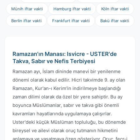
Münih iftar vakti
Hamburg iftar vakti
Köln iftar vakti
Berlin iftar vakti
Frankfurt iftar vakti
Bakü iftar vakti
Ramazan'ın Manası: Isvicre - USTER'de
Takva, Sabır ve Nefis Terbiyesi
Ramazan ayı, İslam dininde manevi bir yenilenme
dönemi olarak kabul edilir. Hicri takvimde 9. ay olan
Ramazan, Kur'an-ı Kerim'in indirilmeye başlandığı
zaman dilimi olarak da özel bir yere sahiptir. Bu ay
boyunca Müslümanlar, sabır ve takva gibi önemli
kavramları hayatlarında uygulamaya çalışırlar.
Uster'deki küçük Müslüman topluluğu, bu dönemde
bireysel ve ailevi olarak oruç tutmanın hikmetini
anlamaya ve yaşatmaya özen gösteriyor. Oruç, fecr-i