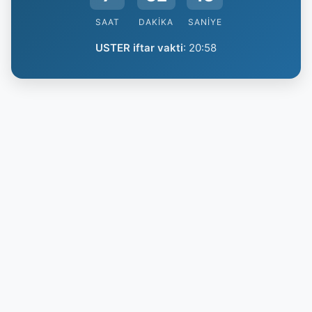
SAAT
DAKIKA
SANIYE
USTER iftar vakti
:
20:58