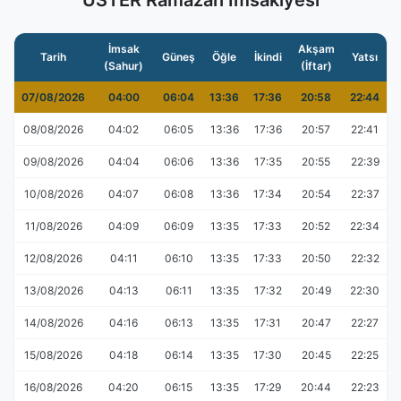
USTER Ramazan İmsakiyesi
İmsak
Akşam
Tarih
Güneş
Öğle
İkindi
Yatsı
(Sahur)
(İftar)
07/08/2026
04:00
06:04
13:36
17:36
20:58
22:44
08/08/2026
04:02
06:05
13:36
17:36
20:57
22:41
09/08/2026
04:04
06:06
13:36
17:35
20:55
22:39
10/08/2026
04:07
06:08
13:36
17:34
20:54
22:37
11/08/2026
04:09
06:09
13:35
17:33
20:52
22:34
12/08/2026
04:11
06:10
13:35
17:33
20:50
22:32
13/08/2026
04:13
06:11
13:35
17:32
20:49
22:30
14/08/2026
04:16
06:13
13:35
17:31
20:47
22:27
15/08/2026
04:18
06:14
13:35
17:30
20:45
22:25
16/08/2026
04:20
06:15
13:35
17:29
20:44
22:23