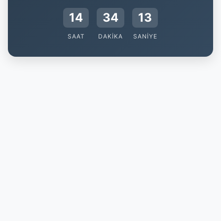
14
34
12
SAAT
DAKIKA
SANIYE