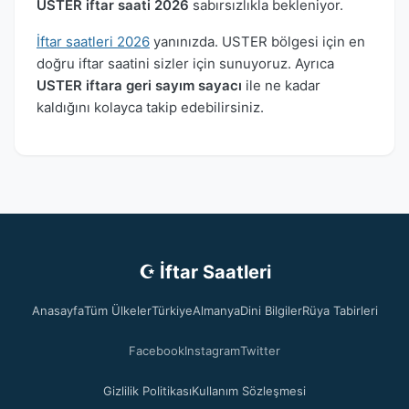
USTER iftar saati 2026
sabırsızlıkla bekleniyor.
İftar saatleri 2026
yanınızda. USTER bölgesi için en
doğru iftar saatini sizler için sunuyoruz. Ayrıca
USTER iftara geri sayım sayacı
ile ne kadar
kaldığını kolayca takip edebilirsiniz.
☪ İftar Saatleri
Anasayfa
Tüm Ülkeler
Türkiye
Almanya
Dini Bilgiler
Rüya Tabirleri
Facebook
Instagram
Twitter
Gizlilik Politikası
Kullanım Sözleşmesi