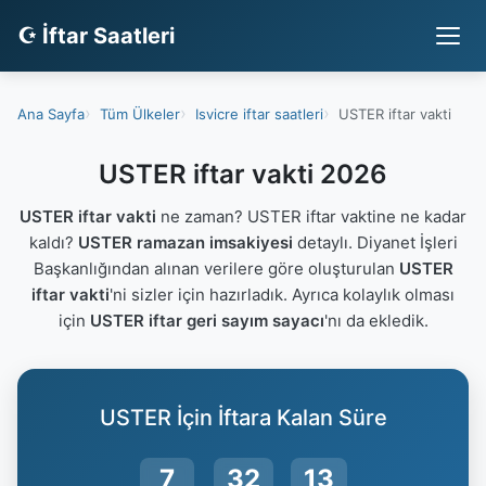
☪ İftar Saatleri
Ana Sayfa
Tüm Ülkeler
Isvicre iftar saatleri
USTER iftar vakti
USTER iftar vakti 2026
USTER iftar vakti
ne zaman? USTER iftar vaktine ne kadar
kaldı?
USTER ramazan imsakiyesi
detaylı. Diyanet İşleri
Başkanlığından alınan verilere göre oluşturulan
USTER
iftar vakti
'ni sizler için hazırladık. Ayrıca kolaylık olması
için
USTER iftar geri sayım sayacı
'nı da ekledik.
USTER İçin İftara Kalan Süre
7
32
12