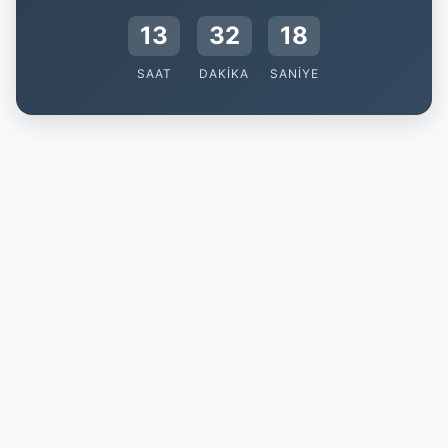
13
32
17
SAAT
DAKIKA
SANIYE