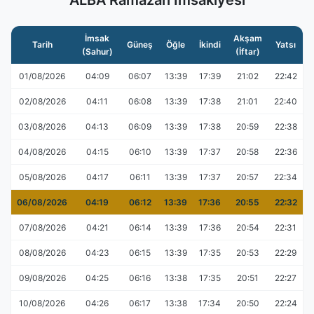
ALBA Ramazan İmsakiyesi
İmsak
Akşam
Tarih
Güneş
Öğle
İkindi
Yatsı
(Sahur)
(İftar)
01/08/2026
04:09
06:07
13:39
17:39
21:02
22:42
02/08/2026
04:11
06:08
13:39
17:38
21:01
22:40
03/08/2026
04:13
06:09
13:39
17:38
20:59
22:38
04/08/2026
04:15
06:10
13:39
17:37
20:58
22:36
05/08/2026
04:17
06:11
13:39
17:37
20:57
22:34
06/08/2026
04:19
06:12
13:39
17:36
20:55
22:32
07/08/2026
04:21
06:14
13:39
17:36
20:54
22:31
08/08/2026
04:23
06:15
13:39
17:35
20:53
22:29
09/08/2026
04:25
06:16
13:38
17:35
20:51
22:27
10/08/2026
04:26
06:17
13:38
17:34
20:50
22:24