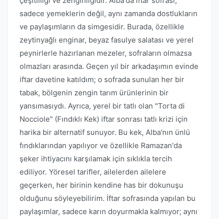
çeşitliliği ve zenginliğidir. Alba'da iftar sofrası,
sadece yemeklerin değil, aynı zamanda dostlukların
ve paylaşımların da simgesidir. Burada, özellikle
zeytinyağlı enginar, beyaz fasulye salatası ve yerel
peynirlerle hazırlanan mezeler, sofraların olmazsa
olmazları arasında. Geçen yıl bir arkadaşımın evinde
iftar davetine katıldım; o sofrada sunulan her bir
tabak, bölgenin zengin tarım ürünlerinin bir
yansımasıydı. Ayrıca, yerel bir tatlı olan "Torta di
Nocciole" (Fındıklı Kek) iftar sonrası tatlı krizi için
harika bir alternatif sunuyor. Bu kek, Alba'nın ünlü
fındıklarından yapılıyor ve özellikle Ramazan'da
şeker ihtiyacını karşılamak için sıklıkla tercih
ediliyor. Yöresel tarifler, ailelerden ailelere
geçerken, her birinin kendine has bir dokunuşu
olduğunu söyleyebilirim. İftar sofrasında yapılan bu
paylaşımlar, sadece karın doyurmakla kalmıyor; aynı