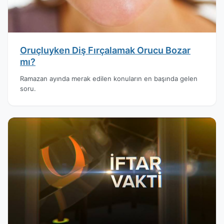
Oruçluyken Diş Fırçalamak Orucu Bozar
mı?
Ramazan ayında merak edilen konuların en başında gelen
soru.