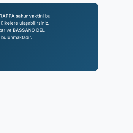
APPA sahur vakti
ni bu
ülkelere ulaşabilirsiniz.
tar
ve
BASSANO DEL
 bulunmaktadır.