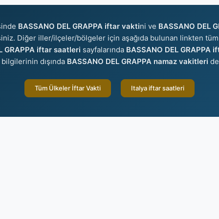
sinde
BASSANO DEL GRAPPA iftar vakti
ni ve
BASSANO DEL GR
iniz. Diğer iller/ilçeler/bölgeler için aşağıda bulunan linkten tüm 
GRAPPA iftar saatleri
sayfalarında
BASSANO DEL GRAPPA if
bilgilerinin dışında
BASSANO DEL GRAPPA namaz vakitleri
de
Tüm Ülkeler İftar Vakti
Italya iftar saatleri