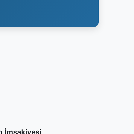
 İmsakiyesi