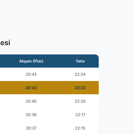
esi
Akşam (İftar)
Yatsı
20:43
22:24
20:42
22:22
20:40
22:20
20:39
22:17
20:37
22:15