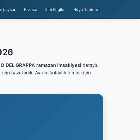
erbaycan
Fransa
Dini Bilgiler
Rüya Tabirleri
026
 DEL GRAPPA ramazan imsakiyesi
detaylı.
er için hazırladık. Ayrıca kolaylık olması için