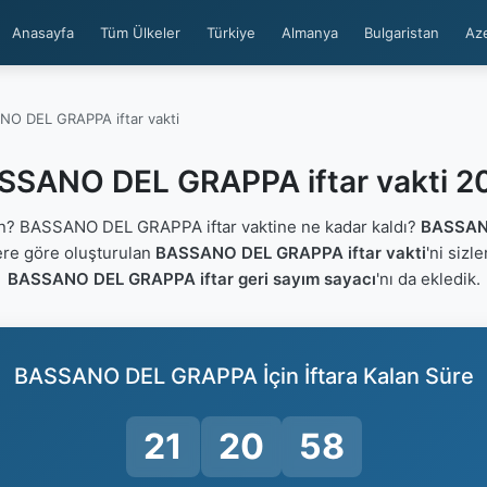
Anasayfa
Tüm Ülkeler
Türkiye
Almanya
Bulgaristan
Az
O DEL GRAPPA iftar vakti
SSANO DEL GRAPPA iftar vakti 2
? BASSANO DEL GRAPPA iftar vaktine ne kadar kaldı?
BASSANO
lere göre oluşturulan
BASSANO DEL GRAPPA iftar vakti
'ni sizl
BASSANO DEL GRAPPA iftar geri sayım sayacı
'nı da ekledik.
BASSANO DEL GRAPPA İçin İftara Kalan Süre
21
20
57