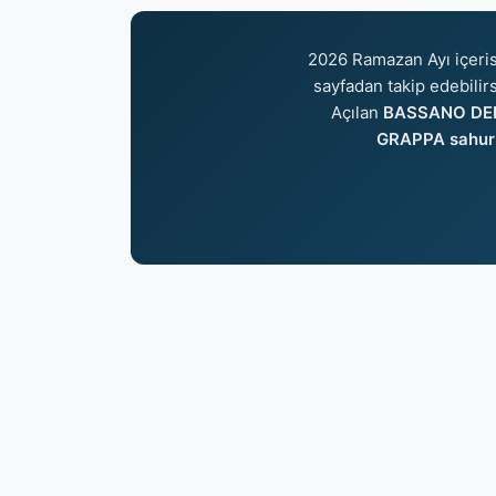
2026 Ramazan Ayı içeri
sayfadan takip edebilirs
Açılan
BASSANO DEL 
GRAPPA sahur